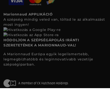
Marionnaud APPLIKÁCIÓ
A szépség mindig veled van, töltsd le az alkalmazást
most ingyen!
HÓDOLJON A SZÉPSÉGÁPOLÁS IRÁNTI
SZERETETÉNEK A MARIONNAUD-VAL!
A Marionnaud Európa egyik legelismertebb,
legmegbízhatóbb és leginnovatívabb vezetője
szépségiparban.