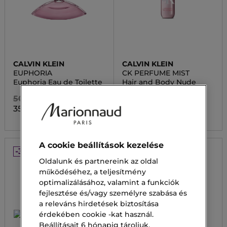
CALVIN KLEIN
CALVIN KLEIN
EUPHORIA
CK PERFUME MIST
Euphoria Eau de Toilette
Hair and Body Nude
Vanilla
50 000,00 Ft
16 500,00 Ft
35 000,00 Ft
A cookie beállítások kezelése
-30%
Oldalunk és partnereink az oldal
működéséhez, a teljesítmény
optimalizálásához, valamint a funkciók
fejlesztése és/vagy személyre szabása és
a releváns hirdetések biztosítása
érdekében cookie -kat használ.
Beállításait 6 hónapig tároljuk.