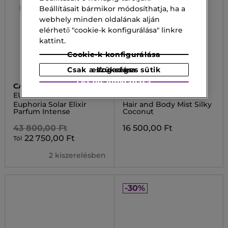
Beállításait bármikor módosíthatja, ha a
webhely minden oldalának alján
elérhető "cookie-k konfigurálása" linkre
kattint.
Cookie-k konfigurálása
Csak a szükséges sütik elfogadása
Összes elfogadása
CALVIN KLEIN
CALVIN KLEIN
EUPHORIA COLLECTION
CK PERFUME MIST
Euphoria Solar Elixir
Hair and Body Mist Silky
Parfum Intense
Coconut
43 800,00 Ft
16 500,00 Ft
22 750,00 Ft
Tól
2 kiszerelésben
-30%