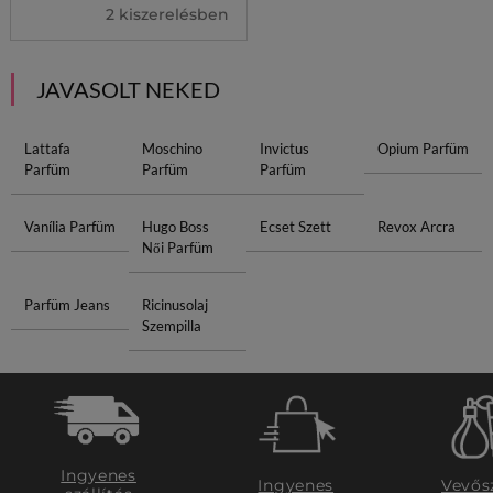
2 kiszerelésben
JAVASOLT NEKED
Lattafa
Moschino
Invictus
Opium Parfüm
Parfüm
Parfüm
Parfüm
Vanília Parfüm
Hugo Boss
Ecset Szett
Revox Arcra
Női Parfüm
Parfüm Jeans
Ricinusolaj
Szempilla
Ingyenes
Ingyenes
Vevős