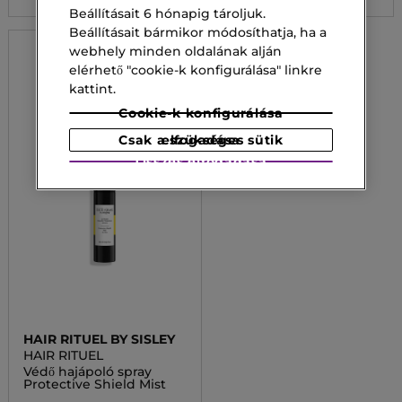
Beállításait 6 hónapig tároljuk.
Beállításait bármikor módosíthatja, ha a
webhely minden oldalának alján
elérhető "cookie-k konfigurálása" linkre
kattint.
Cookie-k konfigurálása
Csak a szükséges sütik elfogadása
Összes elfogadása
HAIR RITUEL BY SISLEY
HAIR RITUEL
Védő hajápoló spray
Protective Shield Mist