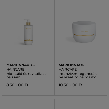
MARIONNAUD
MARIONNAUD
PREMIUM HAIR CARE
PREMIUM HAIR CARE
HAIRCARE
HAIRCARE
Hidratáló és revitalizáló
Intenzíven regeneráló,
balzsam
helyreállító hajmaszk
8 300,00 Ft
10 300,00 Ft