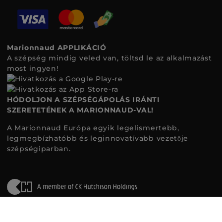
Marionnaud APPLIKÁCIÓ
A szépség mindig veled van, töltsd le az alkalmazást
most ingyen!
HÓDOLJON A SZÉPSÉGÁPOLÁS IRÁNTI
SZERETETÉNEK A MARIONNAUD-VAL!
A Marionnaud Európa egyik legelismertebb,
legmegbízhatóbb és leginnovatívabb vezetője
szépségiparban.