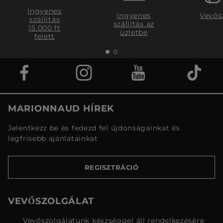
Ingyenes
Ingyenes
Vevős
szállítás
szállítás az
15.000 ft
üzletbe
felett
MARIONNAUD HÍREK
Jelentkezz be és fedezd fel újdonságainkat és
legfrisebb ajánlatainkat
REGISZTRÁCIÓ
VEVŐSZOLGÁLAT
Vevőszolgálatunk készséggel áll rendelkezésére