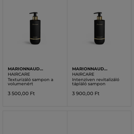
MARIONNAUD
MARIONNAUD
PREMIUM HAIR CARE
PREMIUM HAIR CARE
HAIRCARE
HAIRCARE
Texturizáló sampon a
Intenzíven revitalizáló
volumenért
tápláló sampon
3 500,00 Ft
3 900,00 Ft