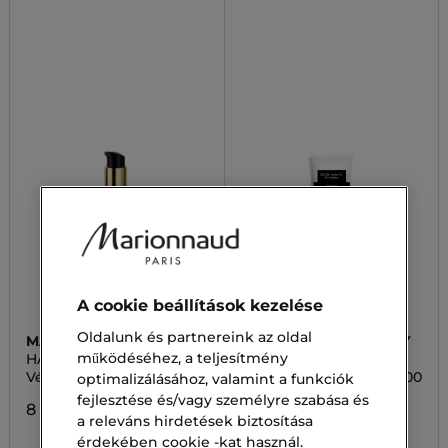
A cookie beállítások kezelése
Oldalunk és partnereink az oldal
MARIONNAUD
HAIR RITUEL BY SISLEY
PREMIUM HAIR CARE
működéséhez, a teljesítmény
HAIRCARE
SISLEY REVIT
Védő és fényt adó olaj
NOURISHING SHAMP 200
optimalizálásához, valamint a funkciók
ML
fejlesztése és/vagy személyre szabása és
8 900,00 Ft
a releváns hirdetések biztosítása
23 500,00 Ft
érdekében cookie -kat használ.