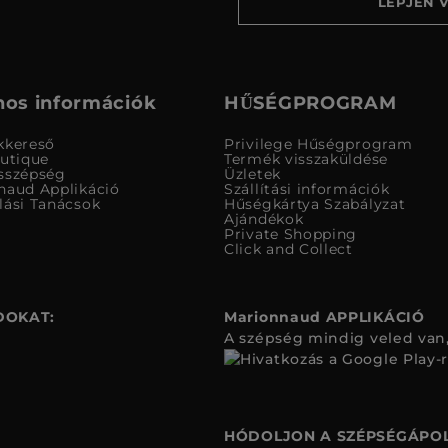
LÉPJEN 
os információk
HŰSÉGPROGRAM
kkereső
Privilege Hűségprogram
outique
Termék visszaküldése
sszépség
Üzletek
naud Applikáció
Szállítási információk
lási Tanácsok
Hűségkártya Szabályzat
Ajándékok
Private Shopping
Click and Collect
DOKAT:
Marionnaud APPLIKÁCIÓ
A szépség mindig veled van,
HÓDOLJON A SZÉPSÉGÁPOL