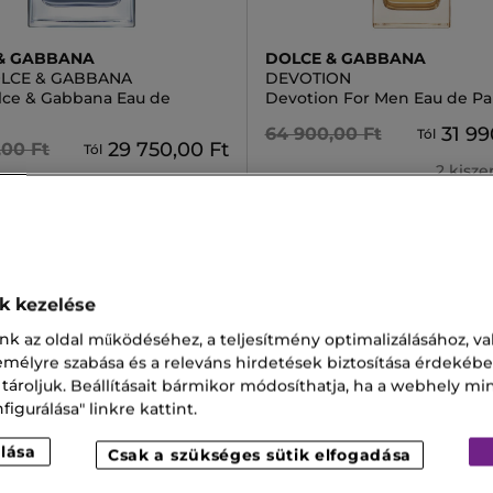
& GABBANA
DOLCE & GABBANA
OLCE & GABBANA
DEVOTION
lce & Gabbana Eau de
Devotion For Men Eau de P
31 99
64 900,00 Ft
Tól
29 750,00 Ft
,00 Ft
Tól
2 kisz
2 kiszerelésben
-30%
ok kezelése
nk az oldal működéséhez, a teljesítmény optimalizálásához, va
zemélyre szabása és a releváns hirdetések biztosítása érdekébe
 tároljuk. Beállításait bármikor módosíthatja, ha a webhely mi
igurálása" linkre kattint.
lása
Csak a szükséges sütik elfogadása