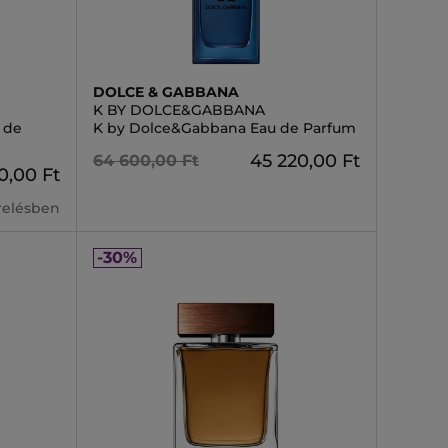
DOLCE & GABBANA
K BY DOLCE&GABBANA
 de
K by Dolce&Gabbana Eau de Parfum
45 220,00 Ft
64 600,00 Ft
0,00 Ft
erelésben
-30%