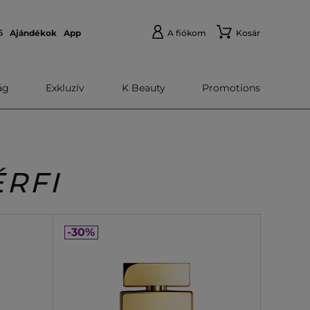
ő
Ajándékok
App
A fiókom
Kosár
́g
Exkluzív
K Beauty
Promotions
RFI
-30%