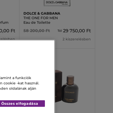
DOLCE & GABBANA
THE ONE FOR MEN
arfum
Eau de Toilette
0,00 Ft
29 750,00 Ft
58 200,00 Ft
Tól
erelésben
2 kiszerelésben
-30%
lamint a funkciók
n cookie -kat használ.
nden oldalának alján
Összes elfogadása