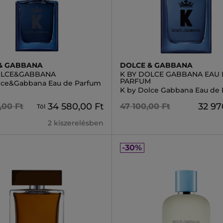
& GABBANA
DOLCE & GABBANA
OLCE&GABBANA
K BY DOLCE GABBANA EAU 
PARFUM
lce&Gabbana Eau de Parfum
K by Dolce Gabbana Eau de
34 580,00 Ft
32 97
,00 Ft
47 100,00 Ft
Tól
2 kiszerelésben
-30%