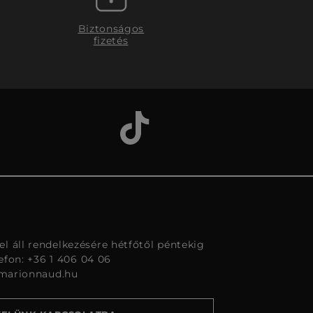
Biztonságos
fizetés
l áll rendelkezésére hétfőtől péntekig
lefon: +36 1 406 04 06
marionnaud.hu