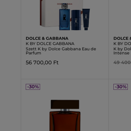
DOLCE & GABBANA
DOLCE 
K BY DOLCE GABBANA
K BY D
Szett K by Dolce Gabbana Eau de
K by Do
Parfum
Intense
56 700,00 Ft
49 400
-30%
-30%