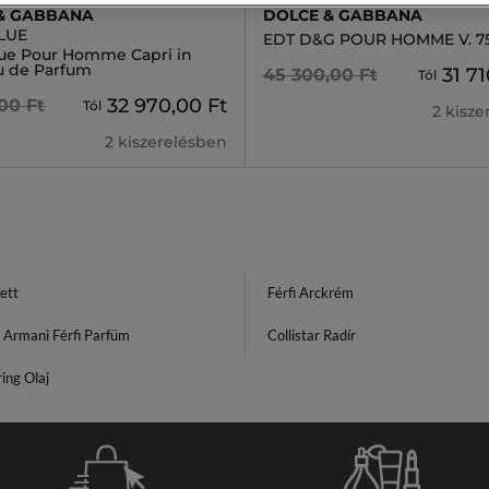
& GABBANA
DOLCE & GABBANA
LUE
EDT D&G POUR HOMME V. 7
lue Pour Homme Capri in
u de Parfum
31 71
45 300,00 Ft
Tól
32 970,00 Ft
00 Ft
Tól
2 kisz
2 kiszerelésben
zett
Férfi Arckrém
 Armani Férfi Parfüm
Collistar Radír
ing Olaj