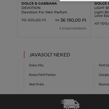
DOLCE & GABBANA
DOLCE 
DEVOTION
LIGHT B
Devotion For Men Parfum
Light B
Love Ea
36 190,00 Ft
70 100,00 Ft
Tól
47 100,
2 kiszerelésben
JAVASOLT NEKED
Dolce Vita
Férfi S
Kenzo Férfi Parfüm
Giorgio
Veet Krém
Rozmar