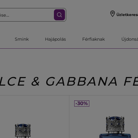
Üzletkeres
Smink
Hajápolás
Férfiaknak
Újdonsa
LCE & GABBANA FÉ
-30%