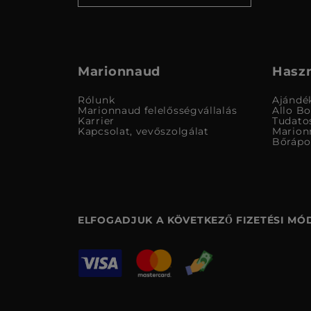
Marionnaud
Haszn
Rólunk
Ajándé
Marionnaud felelősségvállalás
Allo B
Karrier
Tudato
Kapcsolat, vevőszolgálat
Marion
Bőrápo
ELFOGADJUK A KÖVETKEZŐ FIZETÉSI MÓ