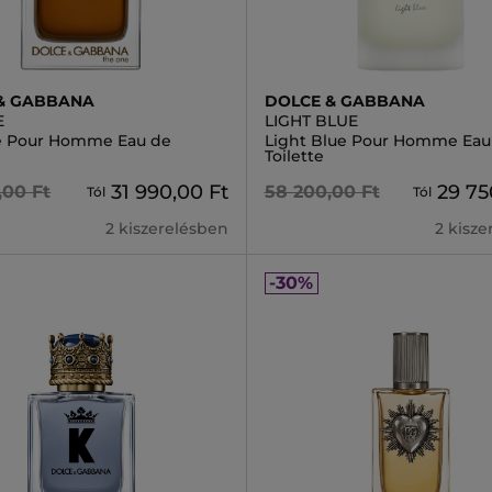
& GABBANA
DOLCE & GABBANA
E
LIGHT BLUE
e Pour Homme Eau de
Light Blue Pour Homme Eau
Toilette
31 990,00 Ft
29 75
,00 Ft
58 200,00 Ft
Tól
Tól
2 kiszerelésben
2 kisz
-30%