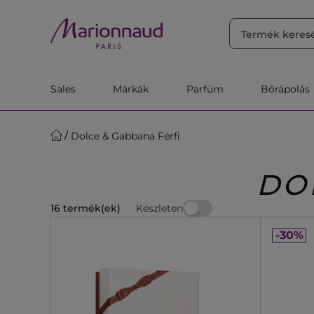
RENDEZÉS
Szűrő
Releváns
Sales
Márkák
Parfüm
Bőrápolás
Dolce & Gabbana Férfi
DO
Készleten
16 termék(ek)
-30%