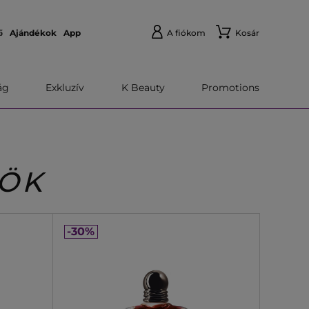
ő
Ajándékok
App
A fiókom
Kosár
́g
Exkluzív
K Beauty
Promotions
MÖK
-30%