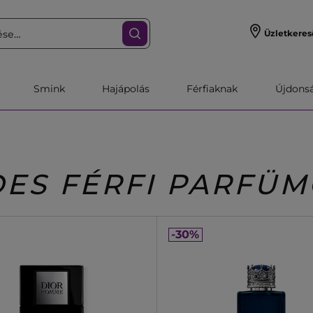
Üzletkeres
Smink
Hajápolás
Férfiaknak
Újdonsa
DES FÉRFI PARFÜ
-30%