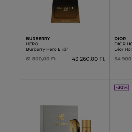
BURBERRY
DIOR
HERO
DIOR 
Burberry Hero Elixir
Dior H
43 260,00 Ft
61 800,00 Ft
54 900
-30%