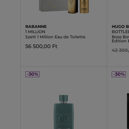
RABANNE
HUGO 
1 MILLION
BOTTLE
Szett 1 Million Eau de Toilette
Boss Bot
Edition
56 500,00 Ft
42 300
-30%
-30%