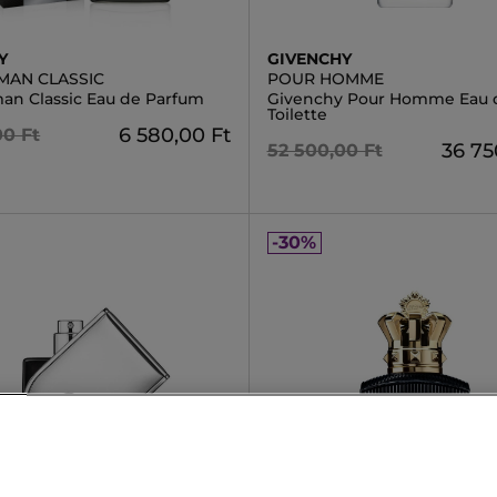
Y
GIVENCHY
MAN CLASSIC
POUR HOMME
an Classic Eau de Parfum
Givenchy Pour Homme Eau 
Toilette
6 580,00 Ft
00 Ft
36 75
52 500,00 Ft
-30%