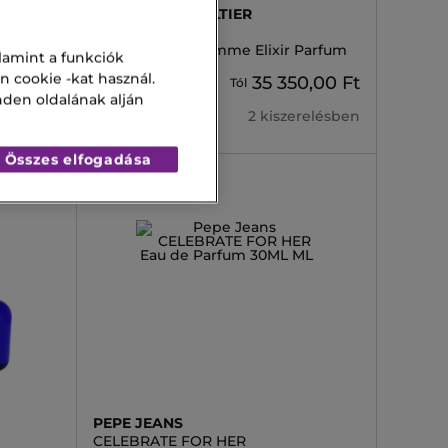
JEAN PAUL GAULTIER
SCANDAL
e Eau
Scandal Pour Homme Elixir Parfum
lamint a funkciók
n cookie -kat használ.
35 350,00 Ft
50 500,00 Ft
Tól
0,00 Ft
nden oldalának alján
2 kiszerelésben
erelésben
Összes elfogadása
-30%
PEPE JEANS
CELEBRATE FOR HER