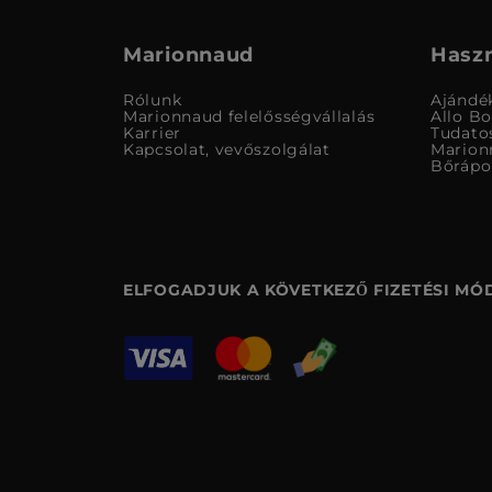
Marionnaud
Haszn
Rólunk
Ajándé
Marionnaud felelősségvállalás
Allo B
Karrier
Tudato
Kapcsolat, vevőszolgálat
Marion
Bőrápo
ELFOGADJUK A KÖVETKEZŐ FIZETÉSI MÓ