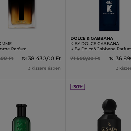
DOLCE & GABBANA
HOMME
K BY DOLCE GABBANA
omme Parfum
K By Dolce&Gabbana Parfu
38 430,00 Ft
36 89
,00 Ft
71 500,00 Ft
Tól
Tól
3 kiszerelésben
2 kisz
-30%