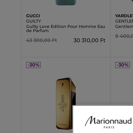
GUCCI
YARDLE
GUILTY
GENTLE
Guilty Love Edition Pour Homme Eau
Gentlem
de Parfum
9 400,
30 310,00 Ft
43 300,00 Ft
-30%
-30%