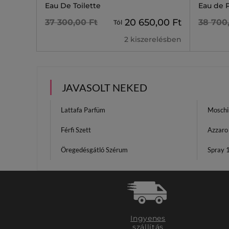
Eau De Toilette
Eau de 
20 650,00 Ft
37 300,00 Ft
38 700
Tól
2 kiszerelésben
JAVASOLT NEKED
Lattafa Parfüm
Moschi
Férfi Szett
Azzaro
Öregedésgátló Szérum
Spray 
Ingyenes
szállítás