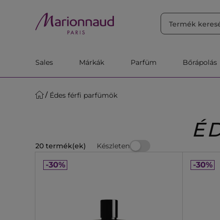
RENDEZÉS
Szűrő
Releváns
Sales
Márkák
Parfüm
Bőrápolás
Édes férfi parfümök
É
Készleten
20 termék(ek)
-30%
-30%