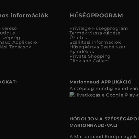
os információk
HŰSÉGPROGRAM
kkereső
Privilege Hűségprogram
outique
Termék visszaküldése
sszépség
Üzletek
naud Applikáció
Szállítási információk
lási Tanácsok
Hűségkártya Szabályzat
Ajándékok
Private Shopping
Click and Collect
DOKAT:
Marionnaud APPLIKÁCIÓ
A szépség mindig veled van,
HÓDOLJON A SZÉPSÉGÁPOL
MARIONNAUD-VAL!
A Marionnaud Európa egyik 