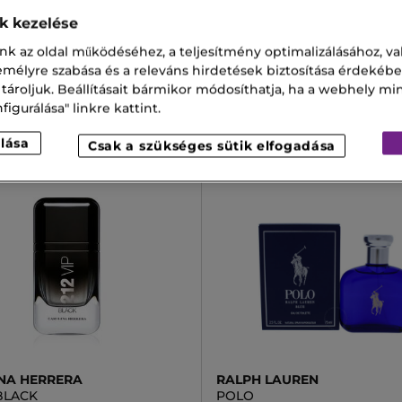
S
JEAN PAUL GAULTIER
ok kezelése
 D’HERMÈS
SCANDAL POUR HOMME
rfume
Scandal Pour Homme Intens
nk az oldal működéséhez, a teljesítmény optimalizálásához, va
De Parfum Intense
zemélyre szabása és a releváns hirdetések biztosítása érdekébe
,00 Ft
32 13
61 800,00 Ft
Tól
 tároljuk. Beállításait bármikor módosíthatja, ha a webhely mi
igurálása" linkre kattint.
2 kisz
lása
Csak a szükséges sütik elfogadása
-30%
NA HERRERA
RALPH LAUREN
 BLACK
POLO