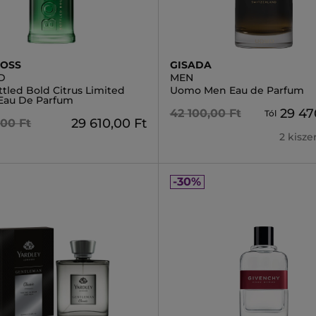
BOSS
GISADA
D
MEN
tled Bold Citrus Limited
Uomo Men Eau de Parfum
 Eau De Parfum
29 47
42 100,00 Ft
Tól
29 610,00 Ft
,00 Ft
2 kisz
-30%