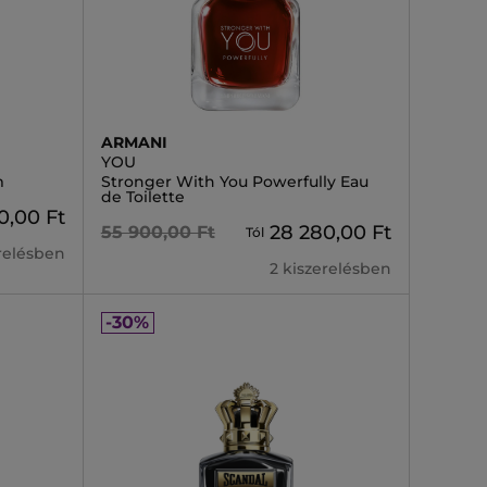
ARMANI
YOU
m
Stronger With You Powerfully Eau
de Toilette
0,00 Ft
28 280,00 Ft
55 900,00 Ft
Tól
erelésben
2 kiszerelésben
-30%