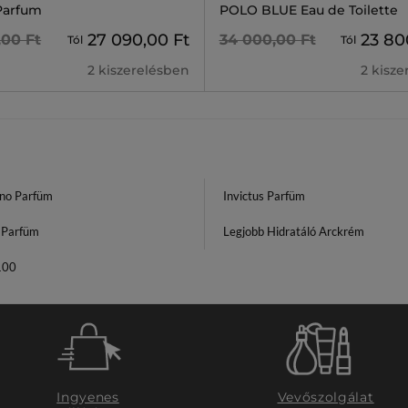
Parfum
POLO BLUE Eau de Toilette
27 090,00 Ft
23 80
,00 Ft
34 000,00 Ft
Tól
Tól
2 kiszerelésben
2 kisz
no Parfüm
Invictus Parfüm
 Parfüm
Legjobb Hidratáló Arckrém
100
Ingyenes
Vevőszolgálat