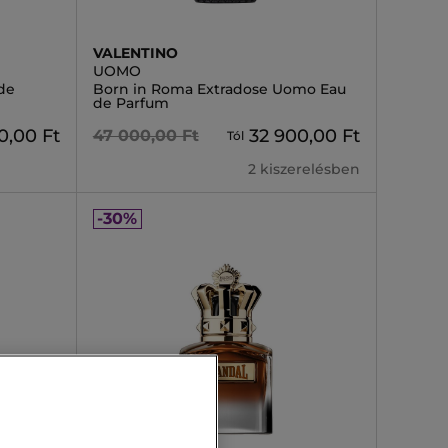
VALENTINO
UOMO
de
Born in Roma Extradose Uomo Eau
de Parfum
0,00 Ft
32 900,00 Ft
47 000,00 Ft
Tól
2 kiszerelésben
-30%