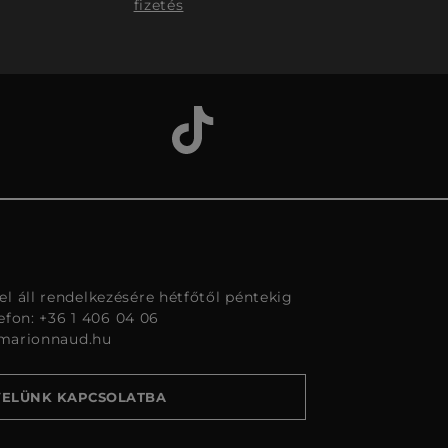
fizetés
l áll rendelkezésére hétfőtől péntekig
lefon: +36 1 406 04 06
marionnaud.hu
VELÜNK KAPCSOLATBA