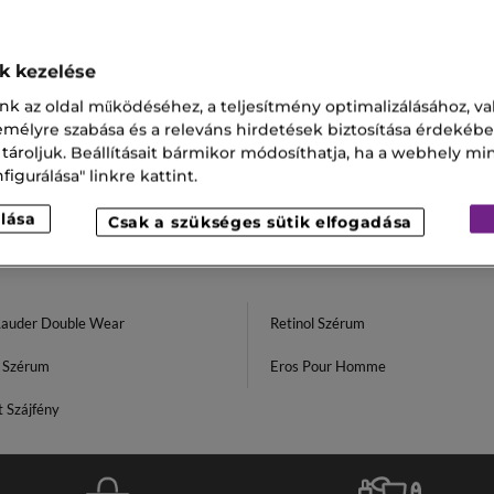
LAUDER
ESTEE LAUDER
ok kezelése
RE
SKINCARE
 Revitalizing Suprem+
Arckrém Revitalizing Supre
nk az oldal működéséhez, a teljesítmény optimalizálásához, va
Power Soft Crème
Bright Milky Lotion
zemélyre szabása és a releváns hirdetések biztosítása érdekébe
,00 Ft
51 100,00 Ft
 tároljuk. Beállításait bármikor módosíthatja, ha a webhely mi
igurálása" linkre kattint.
lása
Csak a szükséges sütik elfogadása
Lauder Double Wear
Retinol Szérum
n Szérum
Eros Pour Homme
 Szájfény