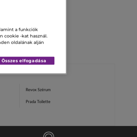
me+
lamint a funkciók
n cookie -kat használ.
nden oldalának alján
Összes elfogadása
Revox Szérum
Prada Toilette