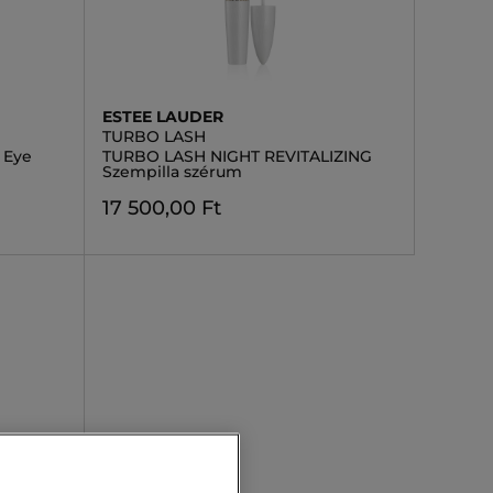
ESTEE LAUDER
TURBO LASH
 Eye
TURBO LASH NIGHT REVITALIZING
Szempilla szérum
17 500,00 Ft