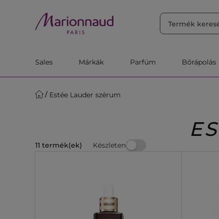
RENDEZÉS
Szűrő
Releváns
Sales
Márkák
Parfüm
Bőrápolás
Estée Lauder szérum
ES
Készleten
11 termék(ek)