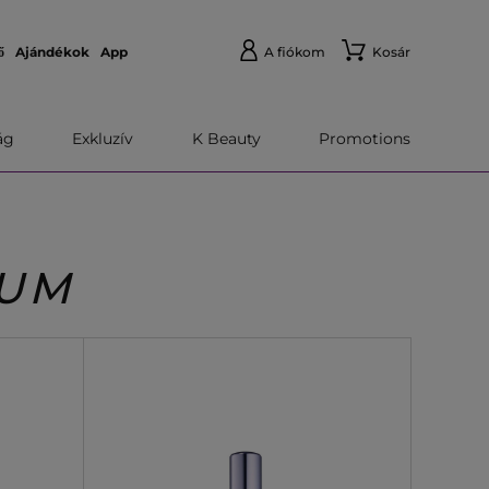
ő
Ajándékok
App
A fiókom
Kosár
́g
Exkluzív
K Beauty
Promotions
RUM