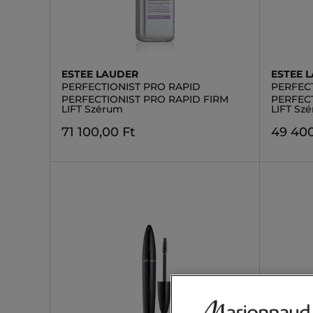
ESTEE LAUDER
ESTEE 
PERFECTIONIST PRO RAPID
PERFEC
PERFECTIONIST PRO RAPID FIRM
PERFECT
LIFT Szérum
LIFT Sz
71 100,00 Ft
49 400