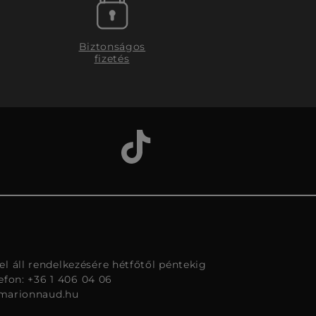
Biztonságos
fizetés
l áll rendelkezésére hétfőtől péntekig
lefon: +36 1 406 04 06
marionnaud.hu