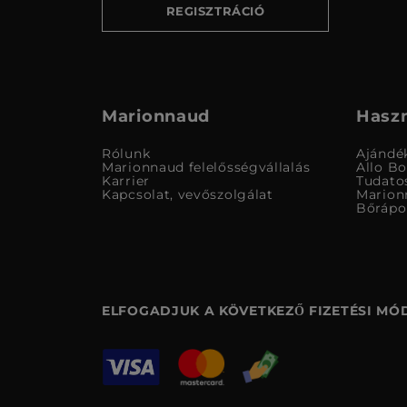
REGISZTRÁCIÓ
Marionnaud
Haszn
Rólunk
Ajándé
Marionnaud felelősségvállalás
Allo B
Karrier
Tudato
Kapcsolat, vevőszolgálat
Marion
Bőrápo
ELFOGADJUK A KÖVETKEZŐ FIZETÉSI MÓ