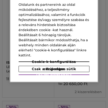
Oldalunk és partnereink az oldal
működéséhez, a teljesítmény
optimalizálásához, valamint a funkciók
fejlesztése és/vagy személyre szabása és
a releváns hirdetések biztosítása
érdekében cookie -kat használ.
Beállításait 6 hónapig tároljuk.
Beállításait bármikor módosíthatja, ha a
webhely minden oldalának alján
elérhető "cookie-k konfigurálása" linkre
kattint.
Cookie-k konfigurálása
ISSEY MIYAKE
MERCEDES BENZ
LE SEL D ISSEY
THE MOVE
Csak a szükséges sütik elfogadása
Le Sel d Issey Tusfürdő
Eau De Toilette
Összes elfogadása
11 500,00 Ft
37 300,00 Ft
20 650,00 Ft
Tól
2 kiszerelésben
-30%
-30%