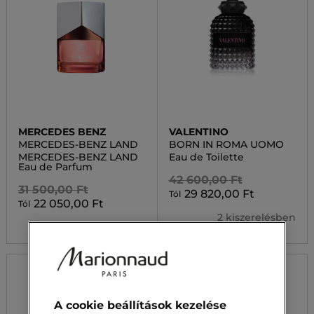
MERCEDES BENZ
VALENTINO
MERCEDES-BENZ LAND
BORN IN ROMA UOMO
MERCEDES-BENZ LAND
Eau de Toilette
Eau de Parfum
42 600,00 Ft
31 500,00 Ft
29 820,00 Ft
Tól
22 050,00 Ft
Tól
2 kiszerelésben
2 kiszerelésben
-30%
A cookie beállítások kezelése