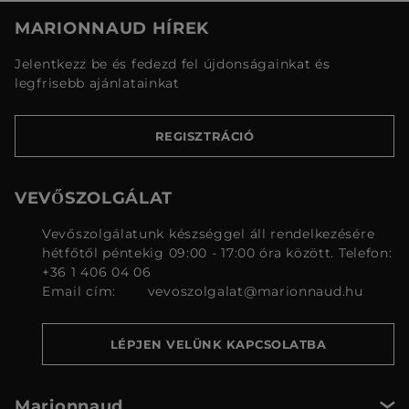
MARIONNAUD HÍREK
Jelentkezz be és fedezd fel újdonságainkat és
legfrisebb ajánlatainkat
REGISZTRÁCIÓ
VEVŐSZOLGÁLAT
Vevőszolgálatunk készséggel áll rendelkezésére
hétfőtől péntekig 09:00 - 17:00 óra között. Telefon:
+36 1 406 04 06
Email cím:
vevoszolgalat@marionnaud.hu
LÉPJEN VELÜNK KAPCSOLATBA
Marionnaud