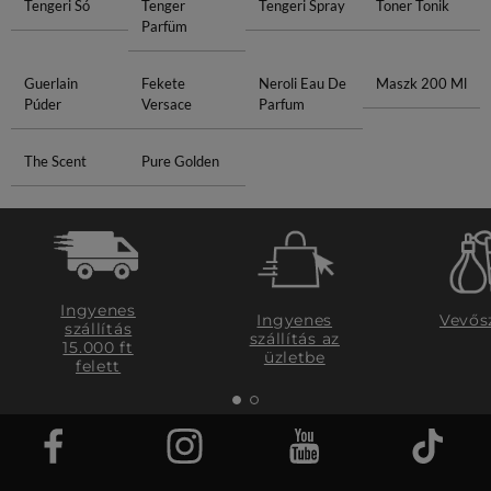
Tengeri Só
Tenger
Tengeri Spray
Toner Tonik
Parfüm
Guerlain
Fekete
Neroli Eau De
Maszk 200 Ml
Púder
Versace
Parfum
The Scent
Pure Golden
Ingyenes
Ingyenes
Vevős
szállítás
szállítás az
15.000 ft
üzletbe
felett