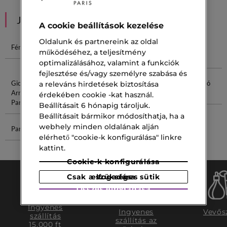
JAVASOLT NEKED
A cookie beállítások kezelése
Oldalunk és partnereink az oldal
Férfi Szett
Férfi Arckrém
Férfi Sampon
Kenzo Férfi
működéséhez, a teljesítmény
Parfüm
optimalizálásához, valamint a funkciók
fejlesztése és/vagy személyre szabása és
Giorgio
Clinique
Szempilla
Bőrnyugtató
a releváns hirdetések biztosítása
Armani Férfi
Arckrém
Primer
Krém
érdekében cookie -kat használ.
Parfüm
Beállításait 6 hónapig tároljuk.
Beállításait bármikor módosíthatja, ha a
webhely minden oldalának alján
Parfum Olaj
2 Az 1-Ben
elérhető "cookie-k konfigurálása" linkre
Termék
kattint.
Cookie-k konfigurálása
Csak a szükséges sütik elfogadása
Összes elfogadása
Ingyenes
Ingyenes
Vevős
szállítás
szállítás az
15.000 ft