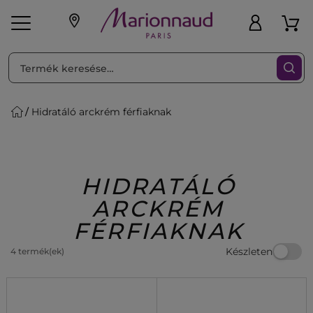
RENDEZéS
Szűrő
Hidratáló arckrém férfiaknak
ink
Parfüm
K
iaknak
Újdonság
Exkluzív
Promotions
Beauty
HIDRATÁLÓ
ARCKRÉM
FÉRFIAKNAK
Készleten
4 termék(ek)