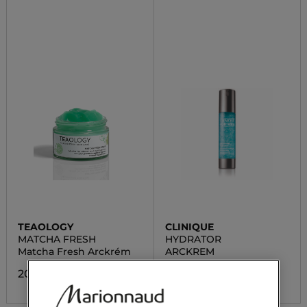
TEAOLOGY
CLINIQUE
MATCHA FRESH
HYDRATOR
Matcha Fresh Arckrém
ARCKREM
20 300,00 Ft
21 500,00 Ft