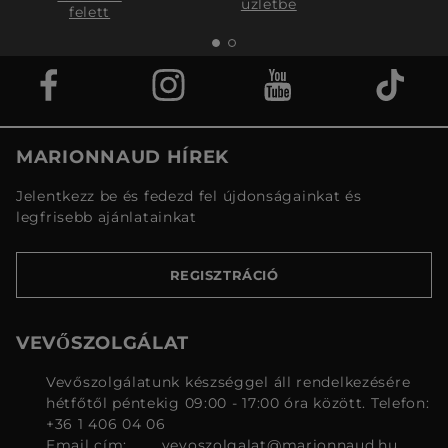
üzletbe
felett
MARIONNAUD HÍREK
Jelentkezz be és fedezd fel újdonságainkat és
legfrisebb ajánlatainkat
REGISZTRÁCIÓ
VEVŐSZOLGÁLAT
Vevőszolgálatunk készséggel áll rendelkezésére
hétfőtől péntekig 09:00 - 17:00 óra között. Telefon:
+36 1 406 04 06
Email cím:
vevoszolgalat@marionnaud.hu