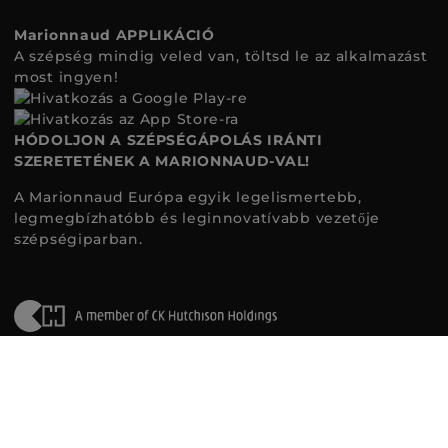
Marionnaud APPLIKÁCIÓ
A szépség mindig veled van, töltsd le az alkalmazást
most ingyen!
HÓDOLJON A SZÉPSÉGÁPOLÁS IRÁNTI
SZERETETÉNEK A MARIONNAUD-VAL!
A Marionnaud Európa egyik legelismertebb,
legmegbízhatóbb és leginnovatívabb vezetője
szépségiparban.