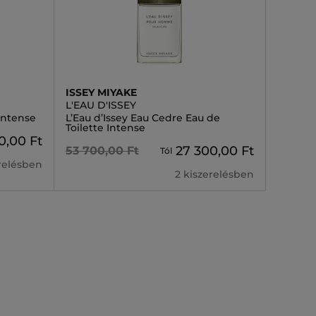
ISSEY MIYAKE
L'EAU D'ISSEY
Intense
L’Eau d’Issey Eau Cedre Eau de
Toilette Intense
0,00 Ft
27 300,00 Ft
53 700,00 Ft
Tól
erelésben
2 kiszerelésben