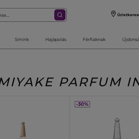
Üzletkeres
Smink
Hajápolás
Férfiaknak
Újdonsa
 MIYAKE PARFUM I
-30%