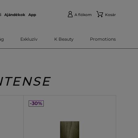
ő
Ajándékok
App
A fiókom
Kosár
́g
Exkluzív
K Beauty
Promotions
NTENSE
-30%