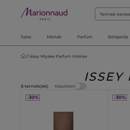
RENDEZÉS
Szűrő
Releváns
Sales
Márkák
Parfüm
Bőrápolás
Issey Miyake Parfum Intense
ISSEY
Készleten
6 termék(ek)
-30%
-30%