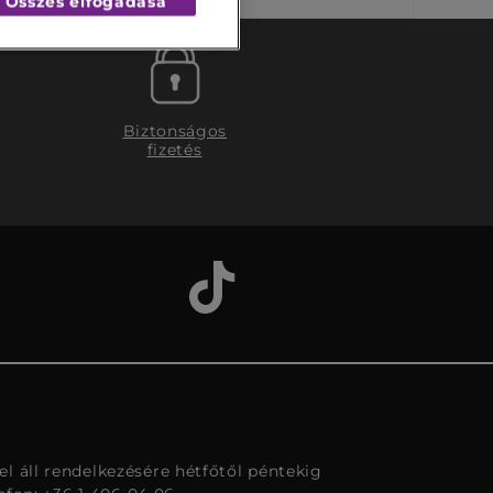
Összes elfogadása
Biztonságos
fizetés
l áll rendelkezésére hétfőtől péntekig