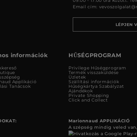
09:00 - 17:00 óra között. Te
Email cím:
vevoszolgalat@
LÉPJEN 
os információk
HŰSÉGPROGRAM
kkereső
Privilege Hűségprogram
outique
Termék visszaküldése
sszépség
Üzletek
naud Applikáció
Szállítási információk
lási Tanácsok
Hűségkártya Szabályzat
Ajándékok
Private Shopping
Click and Collect
DOKAT:
Marionnaud APPLIKÁCIÓ
A szépség mindig veled van,