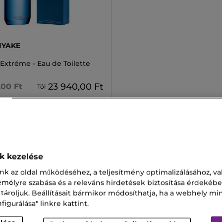
IYAKE
Extréme - Eau de Toilette
23 940,00 Ft
,00 Ft
Tól
2 kiszerelésben
ok kezelése
 Parfum
Invictus Parfüm
nk az oldal működéséhez, a teljesítmény optimalizálásához, va
zemélyre szabása és a releváns hirdetések biztosítása érdekébe
rfüm
Rituals Olaj
 tároljuk. Beállításait bármikor módosíthatja, ha a webhely mi
igurálása" linkre kattint.
 Szépség