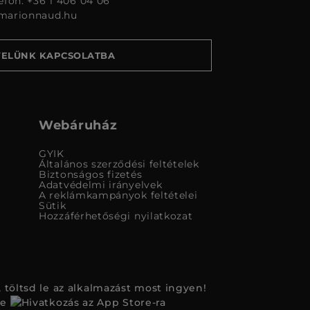
lefon: +36 1 406 04 06
marionnaud.hu
VELÜNK KAPCSOLATBA
Webáruház
GYIK
Általános szerződési feltételek
Biztonságos fizetés
Adatvédelmi irányelvek
A reklámkampányok feltételei
Sütik
Hozzáférhetőségi nyilatkozat
 töltsd le az alkalmazást most ingyen!