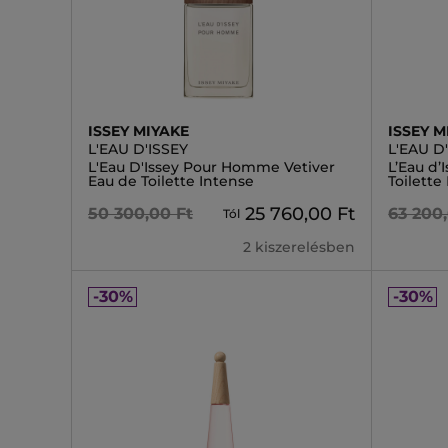
ISSEY MIYAKE
ISSEY M
L'EAU D'ISSEY
L'EAU D
L'Eau D'Issey Pour Homme Vetiver
L’Eau d’
Eau de Toilette Intense
Toilette
25 760,00 Ft
50 300,00 Ft
63 200
Tól
2 kiszerelésben
-30%
-30%