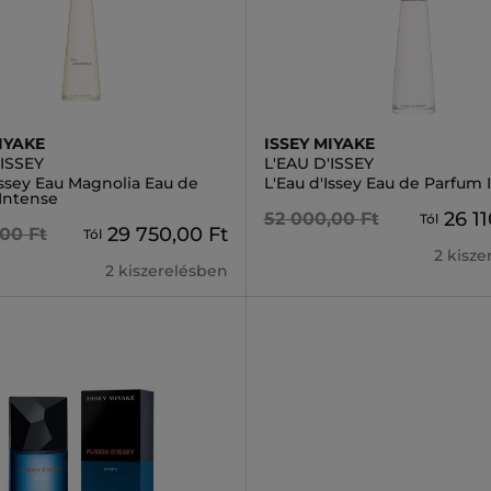
IYAKE
ISSEY MIYAKE
'ISSEY
L'EAU D'ISSEY
Issey Eau Magnolia Eau de
L'Eau d'Issey Eau de Parfum 
 Intense
26 11
52 000,00 Ft
Tól
29 750,00 Ft
,00 Ft
Tól
2 kisz
2 kiszerelésben