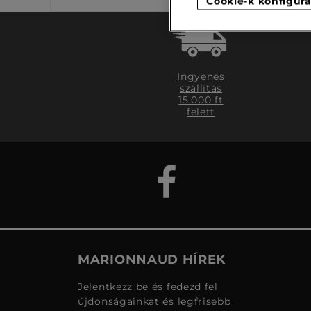
Cookie-k konfigurá
Ingyenes
szállítás
15.000 ft
felett
MARIONNAUD HÍREK
Jelentkezz be és fedezd fel
újdonságainkat és legfrisebb