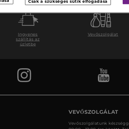
lása
Csak a szükséges sütik elfogadása
Ingyenes
Vevőszolgálat
szállítás az
üzletbe
VEVŐSZOLGÁLAT
Vevőszolgálatunk készségge