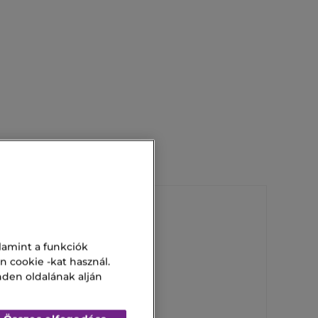
Opium Parfüm
lamint a funkciók
n cookie -kat használ.
Control 50
nden oldalának alján