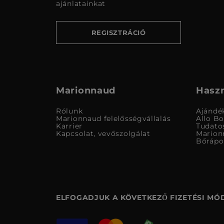
ajánlatainkat
REGISZTRÁCIÓ
Marionnaud
Haszn
Rólunk
Ajándé
Marionnaud felelősségvállalás
Allo B
Karrier
Tudato
Kapcsolat, vevőszolgálat
Marion
Bőrápo
ELFOGADJUK A KÖVETKEZŐ FIZETÉSI MÓ