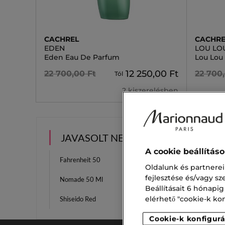
CACHREL
CACHRE
EDEN
LOU LO
Eden Eau De Parfum
Lou Lou
12 250,00 Ft
22 700,00 Ft
22 700
Tól
2 kiszerelésben
JAVASOLT NEKED
A cookie beállítás
Fahrenheit 50
Armani
Oldalunk és partnerei
fejlesztése és/vagy s
Nomade 50 Ml
Libre 
Beállításait 6 hónapig
elérhető "cookie-k konf
Shiseido Red
Magie 
Cookie-k konfigurá