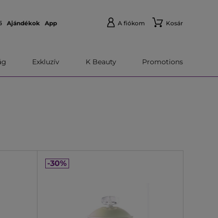
ő
Ajándékok
App
A fiókom
Kosár
́g
Exkluzív
K Beauty
Promotions
-30%