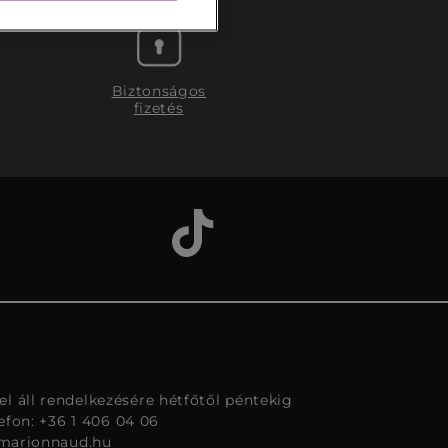
Biztonságos
fizetés
l áll rendelkezésére hétfőtől péntekig
lefon: +36 1 406 04 06
marionnaud.hu