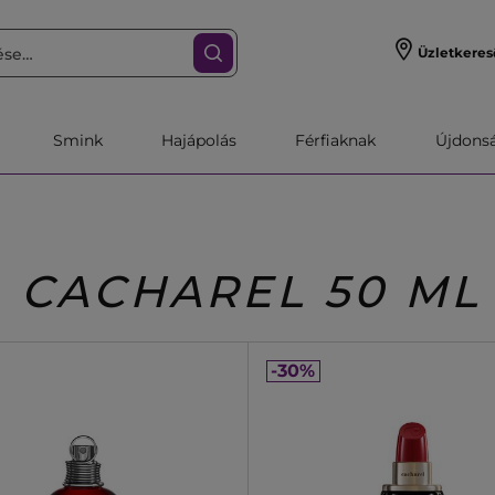
Üzletkeres
Smink
Hajápolás
Férfiaknak
Újdonsa
CACHAREL 50 ML
-30%