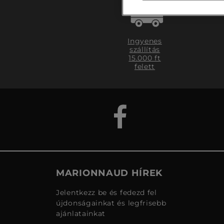
Ingyenes
szállítás
15.000 ft
felett
MARIONNAUD HÍREK
Jelentkezz be és fedezd fel
újdonságainkat és legfrisebb
ajánlatainkat