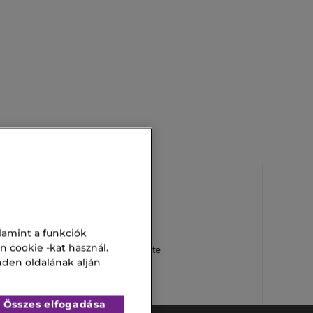
Cacharel Illatok
lamint a funkciók
n cookie -kat használ.
L'Homme Eau De Toilette
nden oldalának alján
Összes elfogadása