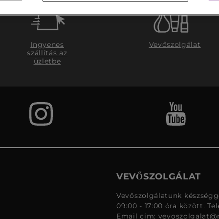
Ingyenes
Vevőszolgálat
szállítás az
üzletbe
VEVŐSZOLGÁLAT
Vevőszolgálatunk készségge
09:00 - 17:00 óra között. Te
Email cím:
vevoszolgalat@