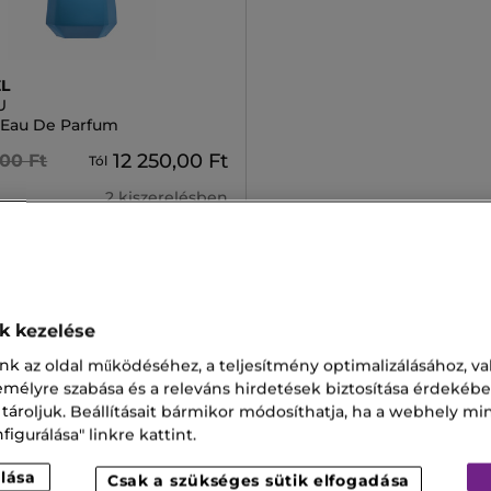
L
U
 Eau De Parfum
12 250,00 Ft
,00 Ft
Tól
2 kiszerelésben
ok kezelése
 50ml
Lancôme Rénergie SPF 50
nk az oldal működéséhez, a teljesítmény optimalizálásához, va
zemélyre szabása és a releváns hirdetések biztosítása érdekébe
Rouge
Radiance Krém
 tároljuk. Beállításait bármikor módosíthatja, ha a webhely mi
igurálása" linkre kattint.
Noire Parfüm
lása
Csak a szükséges sütik elfogadása