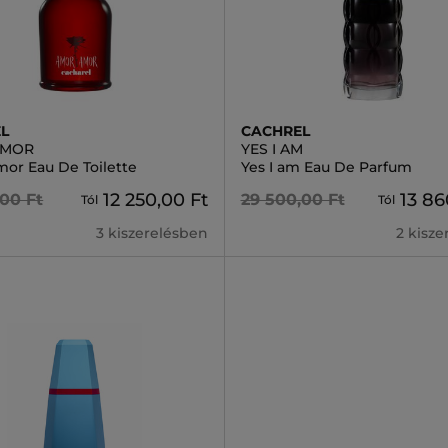
L
CACHREL
AMOR
YES I AM
or Eau De Toilette
Yes I am Eau De Parfum
12 250,00 Ft
13 86
,00 Ft
29 500,00 Ft
Tól
Tól
3 kiszerelésben
2 kisz