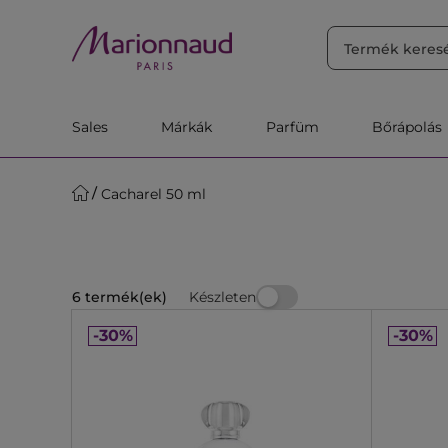
RENDEZÉS
Szűrő
Releváns
Sales
Márkák
Parfüm
Bőrápolás
Cacharel 50 ml
Készleten
6 termék(ek)
-30%
-30%