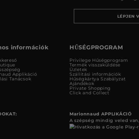
LÉPJEN 
os információk
HŰSÉGPROGRAM
kkereső
Privilege Hűségprogram
outique
Termék visszaküldése
sszépség
Üzletek
naud Applikáció
Szállítási információk
lási Tanácsok
Hűségkártya Szabályzat
Ajándékok
Private Shopping
Click and Collect
DOKAT:
Marionnaud APPLIKÁCIÓ
A szépség mindig veled van,