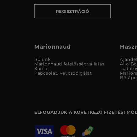
REGISZTRÁCIÓ
Marionnaud
Haszn
Rólunk
Ajándé
Marionnaud felelősségvállalás
Allo B
Karrier
Tudato
Kapcsolat, vevőszolgálat
Marion
Bőrápo
ELFOGADJUK A KÖVETKEZŐ FIZETÉSI MÓ