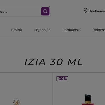
Üzletkeres
Smink
Hajápolás
Férfiaknak
Újdonsa
IZIA 30 ML
-30%