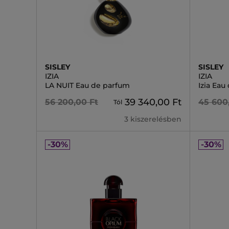
SISLEY
SISLEY
IZIA
IZIA
LA NUIT Eau de parfum
Izia Eau
39 340,00 Ft
56 200,00 Ft
45 600
Tól
3 kiszerelésben
-30%
-30%