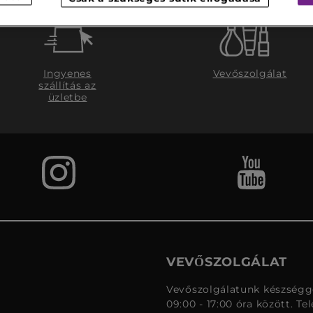
Ingyenes
Vevőszolgálat
szállítás az
üzletbe
VEVŐSZOLGÁLAT
Vevőszolgálatunk készségge
09:00 - 17:00 óra között. Te