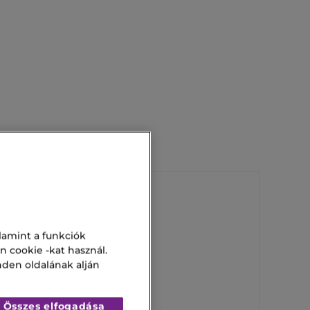
Royal 30 Ml
lamint a funkciók
n cookie -kat használ.
Lauren Polo Blue
nden oldalának alján
Összes elfogadása