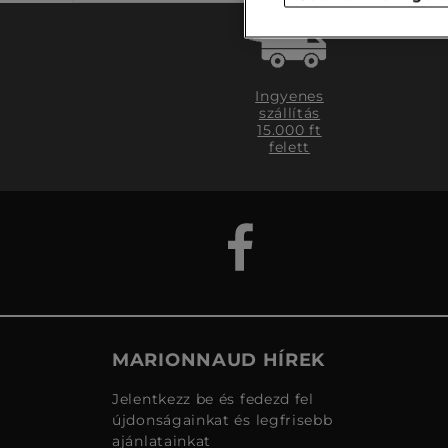
Ingyenes
szállítás
15.000 ft
felett
MARIONNAUD HÍREK
Jelentkezz be és fedezd fel
újdonságainkat és legfrisebb
ajánlatainkat