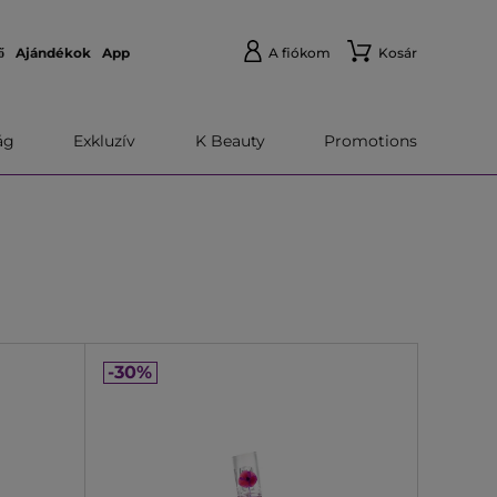
ő
Ajándékok
App
A fiókom
Kosár
́g
Exkluzív
K Beauty
Promotions
-30%