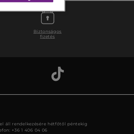
Biztonságos
fizetés
l áll rendelkezésére hétfőtől péntekig
lefon: +36 1 406 04 06