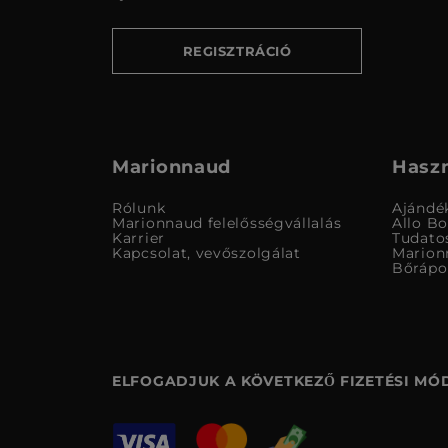
REGISZTRÁCIÓ
Marionnaud
Haszn
Rólunk
Ajándé
Marionnaud felelősségvállalás
Allo B
Karrier
Tudato
Kapcsolat, vevőszolgálat
Marion
Bőrápo
ELFOGADJUK A KÖVETKEZŐ FIZETÉSI MÓ