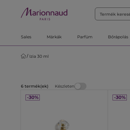
RENDEZÉS
Szűrő
Releváns
Sales
Márkák
Parfüm
Bőrápolás
Izia 30 ml
Készleten
6 termék(ek)
-30%
-30%