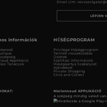
Email cím:
vevoszolgalat@
LÉPJEN 
os információk
HŰSÉGPROGRAM
kkereső
Privilege Hűségprogram
outique
Termék visszaküldése
sszépség
Üzletek
naud Applikáció
Szállítási információk
lási Tanácsok
Hűségkártya Szabályzat
Ajándékok
Private Shopping
Click and Collect
DOKAT:
Marionnaud APPLIKÁCIÓ
A szépség mindig veled van,