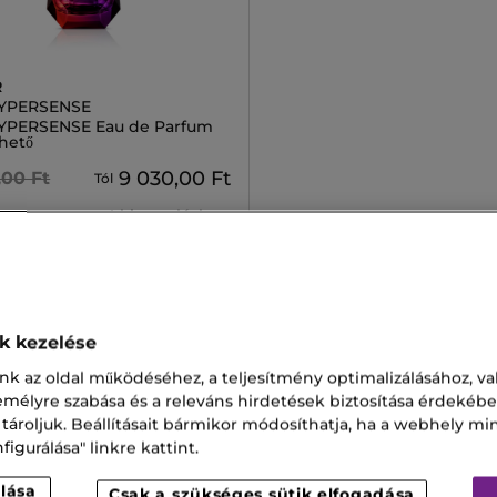
R
HYPERSENSE
YPERSENSE Eau de Parfum
thető
9 030,00 Ft
,00 Ft
Tól
4 kiszerelésben
ok kezelése
 50ml
Izia 50 Ml
nk az oldal működéséhez, a teljesítmény optimalizálásához, va
zemélyre szabása és a releváns hirdetések biztosítása érdekébe
l Kors
Yves Saint Laurent Toilette
 tároljuk. Beállításait bármikor módosíthatja, ha a webhely mi
igurálása" linkre kattint.
Toilette
lása
Csak a szükséges sütik elfogadása