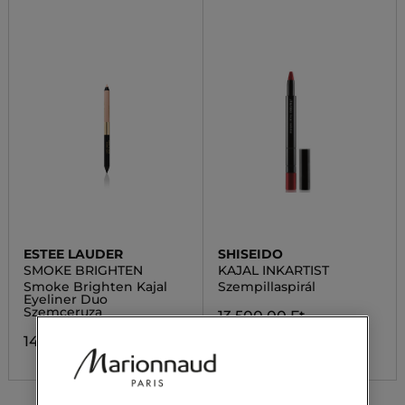
ESTEE LAUDER
SHISEIDO
SMOKE BRIGHTEN
KAJAL INKARTIST
Smoke Brighten Kajal
Szempillaspirál
Eyeliner Duo
Szemceruza
13 500,00 Ft
14 900,00 Ft