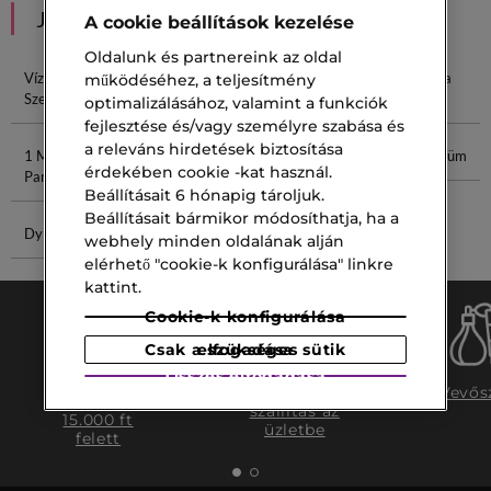
JAVASOLT NEKED
A cookie beállítások kezelése
Oldalunk és partnereink az oldal
Vízálló
Szemceruza
Lancôme
Szemceruza
működéséhez, a teljesítmény
Szemceruza
Ecset
Szemceruza
Hegyező
optimalizálásához, valamint a funkciók
fejlesztése és/vagy személyre szabása és
a releváns hirdetések biztosítása
1 Million Női
50 Ml Dylan
Zen Krém
Szoros Parfüm
érdekében cookie -kat használ.
Parfüm
Blue
Beállításait 6 hónapig tároljuk.
Beállításait bármikor módosíthatja, ha a
Dylan Blue
Barna Gél
webhely minden oldalának alján
elérhető "cookie-k konfigurálása" linkre
kattint.
Cookie-k konfigurálása
Csak a szükséges sütik elfogadása
Összes elfogadása
Ingyenes
Ingyenes
Vevős
szállítás
szállítás az
15.000 ft
üzletbe
felett