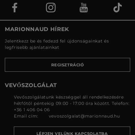
MARIONNAUD HÍREK
Jelentkezz be és fedezd fel újdonságainkat és
legfrisebb ajánlatainkat
REGISZTRÁCIÓ
VEVŐSZOLGÁLAT
Vevőszolgálatunk készséggel áll rendelkezésére
hétfőtől péntekig 09:00 - 17:00 óra között. Telefon:
+36 1 406 04 06
Email cím:
vevoszolgalat@marionnaud.hu
LÉPJEN VELÜNK KAPCSOLATBA