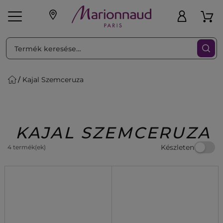
RENDEZéS
Szűrő
Kajal Szemceruza
ink
Parfüm
K
iaknak
Újdonság
Exkluzív
Promotions
Beauty
KAJAL SZEMCERUZA
Készleten
4 termék(ek)