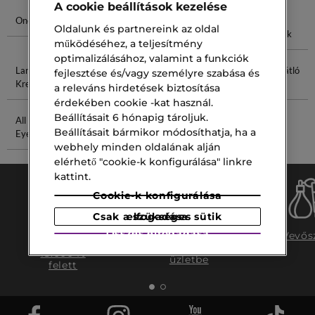
A cookie beállítások kezelése
One Parfum
St. Tropez Self
St. Tropez Self
Beauty Of
Oldalunk és partnereink az oldal
Tan
Tan Purity
Joseon Tonik
működéséhez, a teljesítmény
optimalizálásához, valamint a funkciók
Lancôme
Toning Lotion
Media Markt
Öregedésgátló
fejlesztése és/vagy személyre szabása és
Krem
Krém
a releváns hirdetések biztosítása
érdekében cookie -kat használ.
Beállításait 6 hónapig tároljuk.
All About
Pro Retinol
Beállításait bármikor módosíthatja, ha a
Eyes
webhely minden oldalának alján
elérhető "cookie-k konfigurálása" linkre
kattint.
Cookie-k konfigurálása
Csak a szükséges sütik elfogadása
Ingyenes
Összes elfogadása
Ingyenes
Vevős
szállítás
szállítás az
15.000 ft
üzletbe
felett