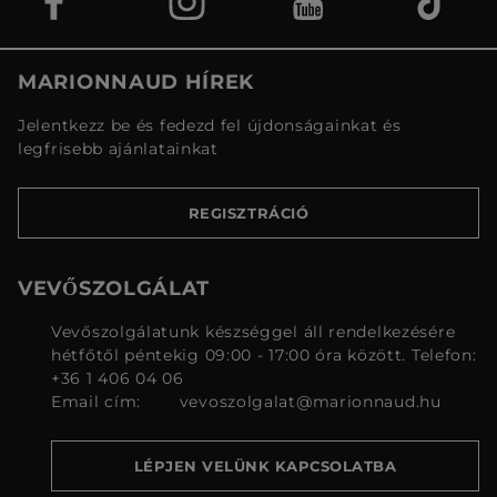
MARIONNAUD HÍREK
Jelentkezz be és fedezd fel újdonságainkat és
legfrisebb ajánlatainkat
REGISZTRÁCIÓ
VEVŐSZOLGÁLAT
Vevőszolgálatunk készséggel áll rendelkezésére
hétfőtől péntekig 09:00 - 17:00 óra között. Telefon:
+36 1 406 04 06
Email cím:
vevoszolgalat@marionnaud.hu
LÉPJEN VELÜNK KAPCSOLATBA