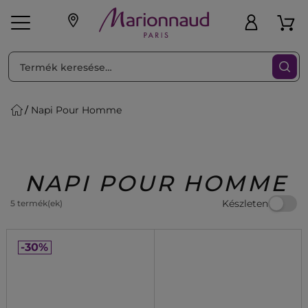
RENDEZéS
Szűrő
Napi Pour Homme
ink
Parfüm
K
iaknak
Újdonság
Exkluzív
Promotions
Beauty
NAPI POUR HOMME
Készleten
5 termék(ek)
-30%