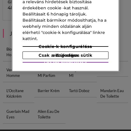
a releváns hirdetések biztosítása
68 900,00 Ft
48 230,00 Ft
érdekében cookie -kat használ.
Beállításait 6 hónapig tároljuk.
Beállításait bármikor módosíthatja, ha a
webhely minden oldalának alján
elérhető "cookie-k konfigurálása" linkre
JAVASOLT NEKED
kattint.
Cookie-k konfigurálása
Biotherm
L'Homme
Issey Miyake
Versace
Homme
Idéal
Pour Homme
Homme
Csak a szükséges sütik elfogadása
Összes elfogadása
Versace Eros
The One 100
Magnolia 100
Shiseido BB
Homme
Ml Parfüm
Ml
L'Occitane
Barrier Krém
Tartó Doboz
Mandarin Eau
Kézkrém
De Toilette
Guerlain Mad
Alien Eau De
Eyes
Toilette