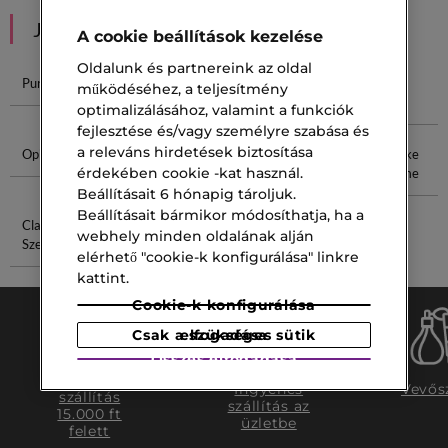
JAVASOLT NEKED
A cookie beállítások kezelése
Oldalunk és partnereink az oldal
Pure Golden
Lattafa
Moschino
Invictus
működéséhez, a teljesítmény
Parfüm
Parfüm
Parfüm
optimalizálásához, valamint a funkciók
fejlesztése és/vagy személyre szabása és
a releváns hirdetések biztosítása
Opium Parfüm
Vaníliás
Guerlain
Issey Miyake
érdekében cookie -kat használ.
Parfüm
Ecset
Pour Homme
Beállításait 6 hónapig tároljuk.
Beállításait bármikor módosíthatja, ha a
Clarins
L'Eau D'Issey
webhely minden oldalának alján
Szemek
elérhető "cookie-k konfigurálása" linkre
kattint.
Cookie-k konfigurálása
Csak a szükséges sütik elfogadása
Összes elfogadása
Ingyenes
Ingyenes
Vevős
szállítás
szállítás az
15.000 ft
üzletbe
felett