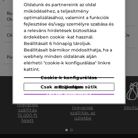
Oldalunk és partnereink az oldal
működéséhez, a teljesítmény
Rozmaring
BB Krémek
Rozmaring
Krém
optimalizálásához, valamint a funkciók
Olaj
Kivonat
Hegekre
fejlesztése és/vagy személyre szabása és
a releváns hirdetések biztosítása
Clinique Krém
Testápoló
Maszk 15 Ml
Chloé Eau De
érdekében cookie -kat használ.
Krém
Parfum
Beállításait 6 hónapig tároljuk.
Beállításait bármikor módosíthatja, ha a
webhely minden oldalának alján
Púder Ecset
Gucci Guilty
elérhető "cookie-k konfigurálása" linkre
Eau
kattint.
Cookie-k konfigurálása
Csak a szükséges sütik elfogadása
Összes elfogadása
Ingyenes
Ingyenes
Vevős
szállítás
szállítás az
15.000 ft
üzletbe
felett