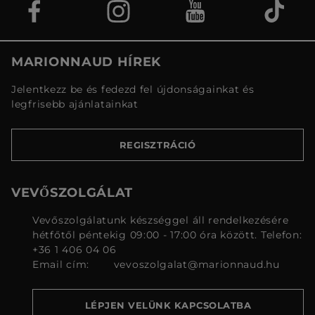
MARIONNAUD HÍREK
Jelentkezz be és fedezd fel újdonságainkat és
legfrisebb ajánlatainkat
REGISZTRÁCIÓ
VEVŐSZOLGÁLAT
Vevőszolgálatunk készséggel áll rendelkezésére
hétfőtől péntekig 09:00 - 17:00 óra között. Telefon:
+36 1 406 04 06
Email cím:
vevoszolgalat@marionnaud.hu
LÉPJEN VELÜNK KAPCSOLATBA