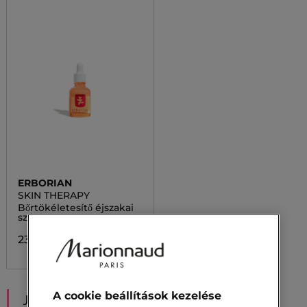
ERBORIAN
SKIN THERAPY
Bőrtökéletesítő éjszakai
szérum
23 300,00 Ft
A cookie beállítások kezelése
JAVASOLT NEKED