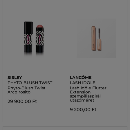
SISLEY
LANCÔME
PHYTO-BLUSH TWIST
LASH IDOLE
Phyto-Blush Twist
Lash Idôle Flutter
Arcpirosito
Extension
szempillaspirál
utazóméret
29 900,00 Ft
9 200,00 Ft