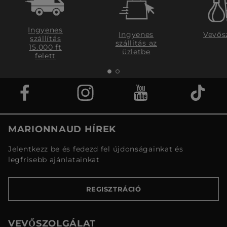
Ingyenes
Ingyenes
Vevős
szállítás
szállítás az
15.000 ft
üzletbe
felett
MARIONNAUD HÍREK
Jelentkezz be és fedezd fel újdonságainkat és
legfrisebb ajánlatainkat
REGISZTRÁCIÓ
VEVŐSZOLGÁLAT