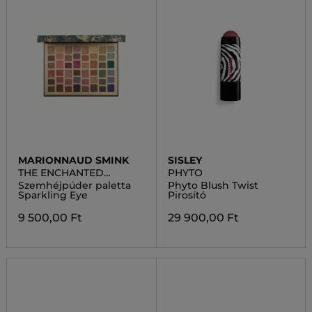
MARIONNAUD SMINK
SISLEY
THE ENCHANTED
PHYTO
GARDEN
Szemhéjpúder paletta
Phyto Blush Twist
Sparkling Eye
Pirosító
9 500,00 Ft
29 900,00 Ft