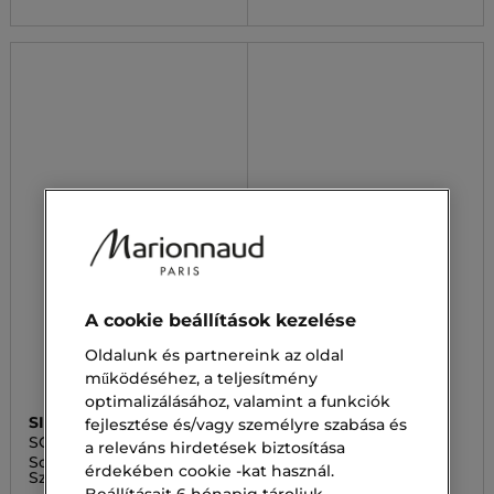
A cookie beállítások kezelése
Oldalunk és partnereink az oldal
működéséhez, a teljesítmény
optimalizálásához, valamint a funkciók
SISLEY
LANCÔME
fejlesztése és/vagy személyre szabása és
SO CURL MASCARA
JUICY TUBES CREAM
a releváns hirdetések biztosítása
So Curl Mascara
JUICY TUBES CREAM
érdekében cookie -kat használ.
Szempillaspirál
Szájfény