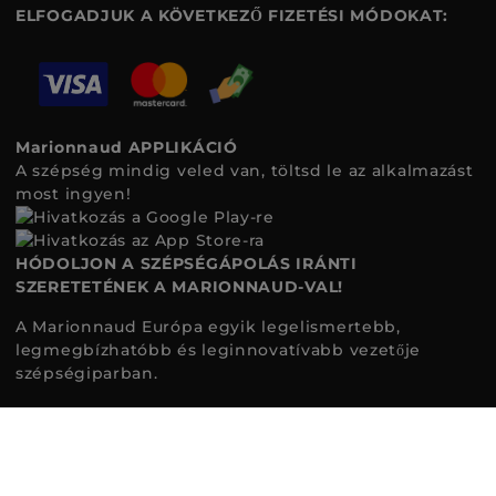
ELFOGADJUK A KÖVETKEZŐ FIZETÉSI MÓDOKAT:
Marionnaud APPLIKÁCIÓ
A szépség mindig veled van, töltsd le az alkalmazást
most ingyen!
HÓDOLJON A SZÉPSÉGÁPOLÁS IRÁNTI
SZERETETÉNEK A MARIONNAUD-VAL!
A Marionnaud Európa egyik legelismertebb,
legmegbízhatóbb és leginnovatívabb vezetője
szépségiparban.