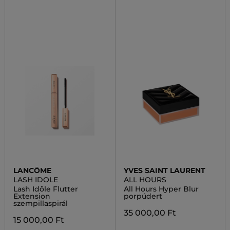
LANCÔME
YVES SAINT LAURENT
LASH IDOLE
ALL HOURS
Lash Idôle Flutter
All Hours Hyper Blur
Extension
porpúdert
szempillaspirál
35 000,00 Ft
15 000,00 Ft