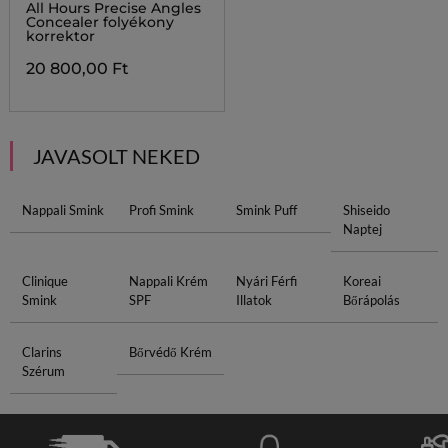
All Hours Precise Angles
Concealer folyékony
korrektor
20 800,00 Ft
JAVASOLT NEKED
Nappali Smink
Profi Smink
Smink Puff
Shiseido
Naptej
Clinique
Nappali Krém
Nyári Férfi
Koreai
Smink
SPF
Illatok
Bőrápolás
Clarins
Bőrvédő Krém
Szérum