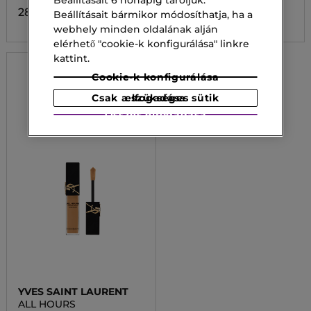
Beállításait 6 hónapig tároljuk.
28 500,00 Ft
8 500,00 Ft
Beállításait bármikor módosíthatja, ha a
webhely minden oldalának alján
elérhető "cookie-k konfigurálása" linkre
kattint.
Cookie-k konfigurálása
Csak a szükséges sütik elfogadása
Összes elfogadása
YVES SAINT LAURENT
ALL HOURS