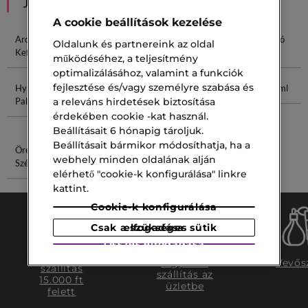
JAVASOLT NEKED
A cookie beállítások kezelése
Arctisztító
Zöld Szilva
2 Retinol
Körömápoló
Oldalunk és partnereink az oldal
Kefe
Szérum
Krém
működéséhez, a teljesítmény
optimalizálásához, valamint a funkciók
fejlesztése és/vagy személyre szabása és
Hypnôse
Krém
Legjobb
Armani 50ml
Paletta
Hegekre
Hidratáló
a releváns hirdetések biztosítása
Arckrém
érdekében cookie -kat használ.
Beállításait 6 hónapig tároljuk.
Beállításait bármikor módosíthatja, ha a
Öregedésgátló
Spray 100
webhely minden oldalának alján
Szérum
elérhető "cookie-k konfigurálása" linkre
kattint.
Cookie-k konfigurálása
Csak a szükséges sütik elfogadása
Összes elfogadása
Ingyenes
Ingyenes
Vevős
szállítás
szállítás az
15.000 ft
üzletbe
felett