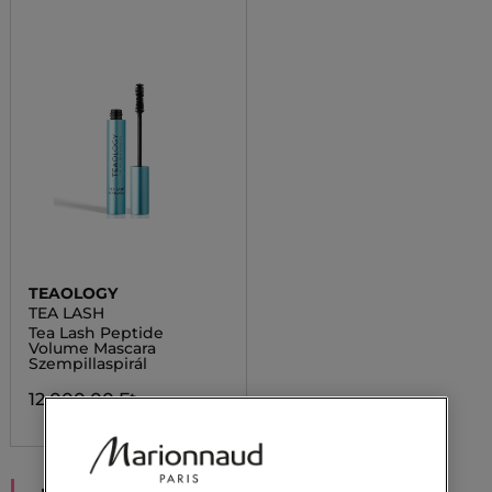
TEAOLOGY
TEA LASH
Tea Lash Peptide
Volume Mascara
Szempillaspirál
12 000,00 Ft