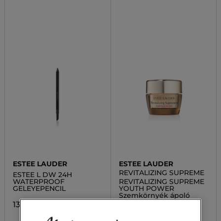
ESTEE LAUDER
ESTEE LAUDER
REVITALIZING SUPREME
ESTEE L DW 24H
WATERPROOF
REVITALIZING SUPREME
GELEYEPENCIL
YOUTH POWER
Szemkörnyék ápoló
13 400,00 Ft
34 400,00 Ft