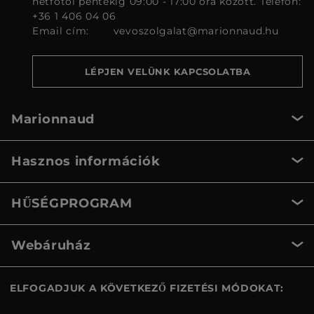
hétfőtől péntekig 09:00 - 17:00 óra között. Telefon:
+36 1 406 04 06
Email cím:
vevoszolgalat@marionnaud.hu
LÉPJEN VELÜNK KAPCSOLATBA
Marionnaud
Hasznos információk
HŰSÉGPROGRAM
Webáruház
ELFOGADJUK A KÖVETKEZŐ FIZETÉSI MÓDOKAT: