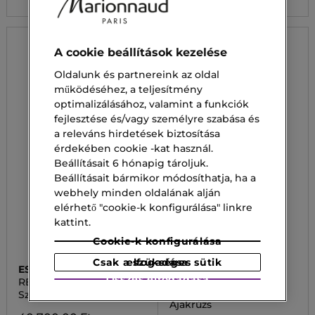
A cookie beállítások kezelése
Oldalunk és partnereink az oldal
működéséhez, a teljesítmény
optimalizálásához, valamint a funkciók
fejlesztése és/vagy személyre szabása és
a releváns hirdetések biztosítása
érdekében cookie -kat használ.
Beállításait 6 hónapig tároljuk.
Beállításait bármikor módosíthatja, ha a
webhely minden oldalának alján
elérhető "cookie-k konfigurálása" linkre
kattint.
Cookie-k konfigurálása
Csak a szükséges sütik elfogadása
ESTEE LAUDER
ESTEE LAUDER
Összes elfogadása
RESILIENCE LIFT MULTI
PURE COLOR
EFFECT TRI-PEPTIDE
Szemkörnyék ápoló
PURE COLOR MATTE
Ajakrúzs