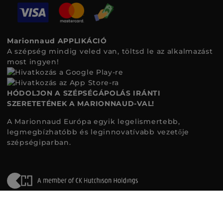
Marionnaud APPLIKÁCIÓ
A szépség mindig veled van, töltsd le az alkalmazást
most ingyen!
HÓDOLJON A SZÉPSÉGÁPOLÁS IRÁNTI
SZERETETÉNEK A MARIONNAUD-VAL!
A Marionnaud Európa egyik legelismertebb,
legmegbízhatóbb és leginnovatívabb vezetője
szépségiparban.