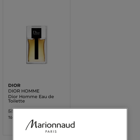
DIOR
DIOR HOMME
Dior Homme Eau de
Toilette
55 800,00 Ft
28 490,00 Ft
Tól
3 kiszerelésben