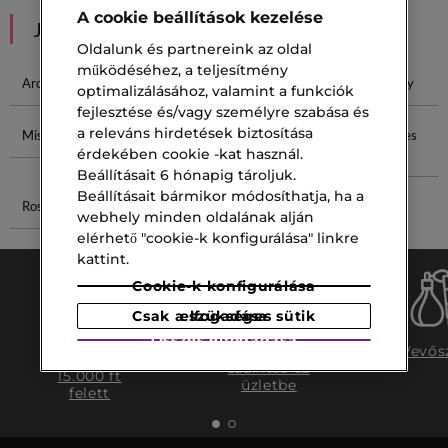
A cookie beállítások kezelése
JAVASOLT NEKED
Oldalunk és partnereink az oldal
működéséhez, a teljesítmény
Arc Spray
Rituals Spray
SPF Spray
Smink Spray
optimalizálásához, valamint a funkciók
fejlesztése és/vagy személyre szabása és
a releváns hirdetések biztosítása
Mist Spray
Fino Maszk
Javító Szérum
Természetes
érdekében cookie -kat használ.
Dezodor
Beállításait 6 hónapig tároljuk.
Beállításait bármikor módosíthatja, ha a
Rose Blush
Alien Intense
webhely minden oldalának alján
elérhető "cookie-k konfigurálása" linkre
kattint.
Cookie-k konfigurálása
Csak a szükséges sütik elfogadása
Összes elfogadása
Ingyenes
Ingyenes
Vevős
szállítás
szállítás az
15.000 ft
üzletbe
felett