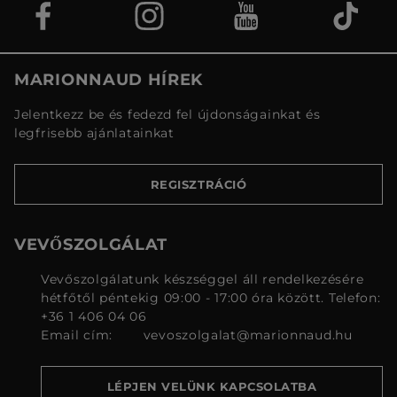
MARIONNAUD HÍREK
Jelentkezz be és fedezd fel újdonságainkat és
legfrisebb ajánlatainkat
REGISZTRÁCIÓ
VEVŐSZOLGÁLAT
Vevőszolgálatunk készséggel áll rendelkezésére
hétfőtől péntekig 09:00 - 17:00 óra között. Telefon:
+36 1 406 04 06
Email cím:
vevoszolgalat@marionnaud.hu
LÉPJEN VELÜNK KAPCSOLATBA