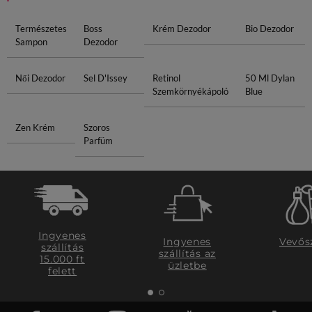
Természetes
Boss
Krém Dezodor
Bio Dezodor
Sampon
Dezodor
Női Dezodor
Sel D'Issey
Retinol
50 Ml Dylan
Szemkörnyékápoló
Blue
Zen Krém
Szoros
Parfüm
Ingyenes
Ingyenes
Vevős
szállítás
szállítás az
15.000 ft
üzletbe
felett