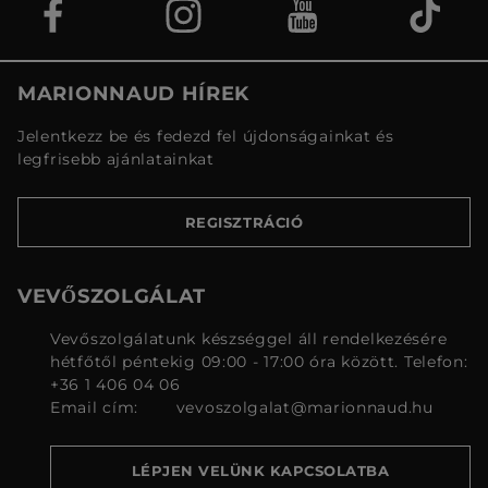
MARIONNAUD HÍREK
Jelentkezz be és fedezd fel újdonságainkat és
legfrisebb ajánlatainkat
REGISZTRÁCIÓ
VEVŐSZOLGÁLAT
Vevőszolgálatunk készséggel áll rendelkezésére
hétfőtől péntekig 09:00 - 17:00 óra között. Telefon:
+36 1 406 04 06
Email cím:
vevoszolgalat@marionnaud.hu
LÉPJEN VELÜNK KAPCSOLATBA