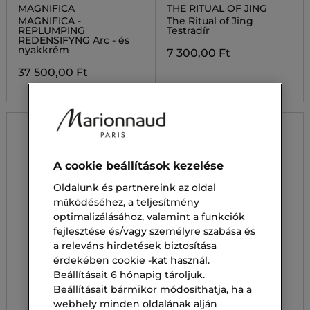
MAGNIFICA
THE RITUAL OF JING
MAGNIFICA -
The Ritual of Jing
REPLUMPING
Testradír
REDENSIFYNG Arc - és
nyakkrém
7 300,00 Ft
37 500,00 Ft
A cookie beállítások kezelése
Oldalunk és partnereink az oldal
működéséhez, a teljesítmény
optimalizálásához, valamint a funkciók
fejlesztése és/vagy személyre szabása és
a releváns hirdetések biztosítása
érdekében cookie -kat használ.
Beállításait 6 hónapig tároljuk.
Beállításait bármikor módosíthatja, ha a
webhely minden oldalának alján