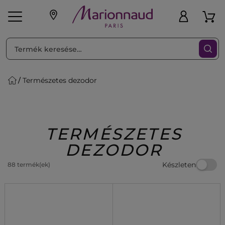
RENDEZéS
Szűrő
Természetes dezodor
ink
Parfüm
K
iaknak
Újdonság
Exkluzív
Promotions
Beauty
TERMÉSZETES
DEZODOR
Készleten
88 termék(ek)