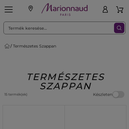
RENDEZéS
Szűrő
Természetes Szappan
ink
Parfüm
K
iaknak
Újdonság
Exkluzív
Promotions
Beauty
TERMÉSZETES
SZAPPAN
Készleten
15 termék(ek)