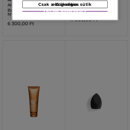
Csak a szükséges sütik elfogadása
ACCESSORIES
FACIAL SOAP
Behúzható púder ecset
DEMAQ
Összes elfogadása
N°07
11 000,00 Ft
6 300,00 Ft