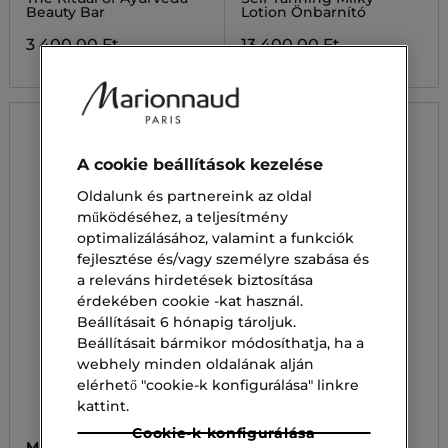
Beauty Bar
Lotion Önbarnító
3 400,00 Ft
13 400,00 Ft
A cookie beállítások kezelése
Oldalunk és partnereink az oldal
működéséhez, a teljesítmény
optimalizálásához, valamint a funkciók
fejlesztése és/vagy személyre szabása és
a releváns hirdetések biztosítása
érdekében cookie -kat használ.
Beállításait 6 hónapig tároljuk.
Beállításait bármikor módosíthatja, ha a
webhely minden oldalának alján
elérhető "cookie-k konfigurálása" linkre
kattint.
Cookie-k konfigurálása
MARIONNAUD 1984
CLINIQUE