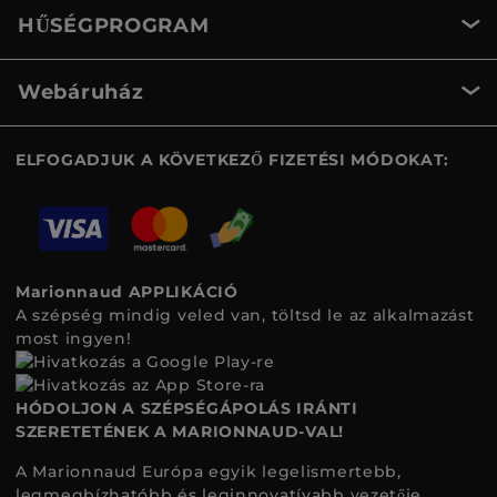
HŰSÉGPROGRAM
Webáruház
ELFOGADJUK A KÖVETKEZŐ FIZETÉSI MÓDOKAT:
Marionnaud APPLIKÁCIÓ
A szépség mindig veled van, töltsd le az alkalmazást
most ingyen!
HÓDOLJON A SZÉPSÉGÁPOLÁS IRÁNTI
SZERETETÉNEK A MARIONNAUD-VAL!
A Marionnaud Európa egyik legelismertebb,
legmegbízhatóbb és leginnovatívabb vezetője