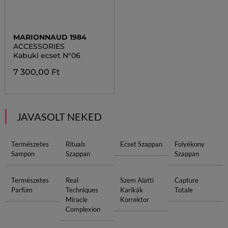
MARIONNAUD 1984
ACCESSORIES
Kabuki ecset N°06
7 300,00 Ft
JAVASOLT NEKED
Természetes
Rituals
Ecset Szappan
Folyékony
Sampon
Szappan
Szappan
Természetes
Real
Szem Alatti
Capture
Parfüm
Techniques
Karikák
Totale
Miracle
Korrektor
Complexion