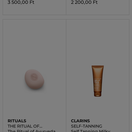
3 500,00 Ft
2 200,00 Ft
RITUALS
CLARINS
THE RITUAL OF
SELF-TANNING
AYURVEDA
The Ritual of Ayurveda
Self Tanning Milky