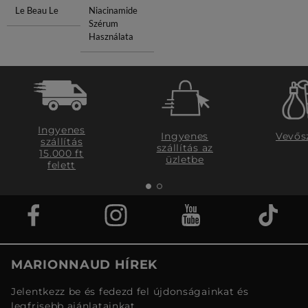
Le Beau Le
Niacinamide
Szérum
Használata
Ingyenes
Ingyenes
Vevős
szállítás
szállítás az
15.000 ft
üzletbe
felett
MARIONNAUD HÍREK
Jelentkezz be és fedezd fel újdonságainkat és
legfrisebb ajánlatainkat