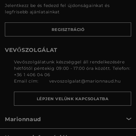
Jelentkezz be és fedezd fel újdonságainkat és
legfrisebb ajánlatainkat
REGISZTRÁCIÓ
VEVŐSZOLGÁLAT
Vevőszolgálatunk készséggel áll rendelkezésére
hétfőtől péntekig 09:00 - 17:00 óra között. Telefon:
+36 1 406 04 06
Email cím:
vevoszolgalat@marionnaud.hu
LÉPJEN VELÜNK KAPCSOLATBA
Marionnaud