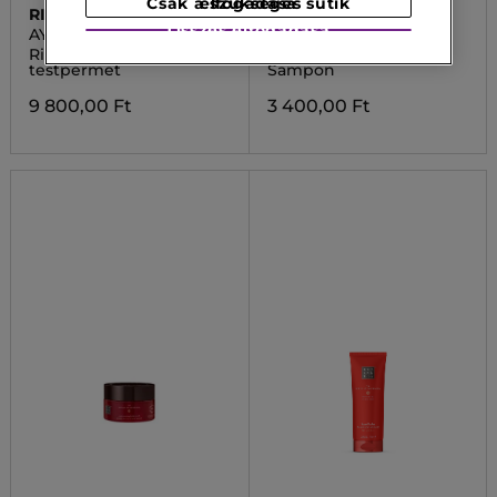
Csak a szükséges sütik elfogadása
RITUALS
RITUALS
Összes elfogadása
AYURVEDA M
AYURVEDA M
Ritual Ayurveda Haj-
The Ritual of Ayurveda
testpermet
Sampon
9 800,00 Ft
3 400,00 Ft