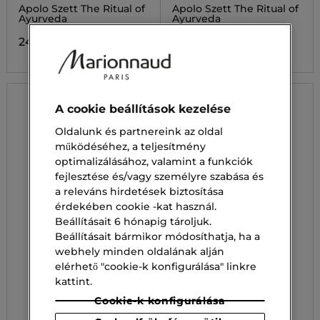
AYURVEDA
AYURVEDA
Apolo Szett The Ritual of
Apolo Szett The Ritual of
Ayurveda
Ayurveda
24 400,00 Ft
14 700,00 Ft
A cookie beállítások kezelése
Oldalunk és partnereink az oldal
működéséhez, a teljesítmény
optimalizálásához, valamint a funkciók
fejlesztése és/vagy személyre szabása és
a releváns hirdetések biztosítása
érdekében cookie -kat használ.
Beállításait 6 hónapig tároljuk.
Beállításait bármikor módosíthatja, ha a
webhely minden oldalának alján
elérhető "cookie-k konfigurálása" linkre
kattint.
Cookie-k konfigurálása