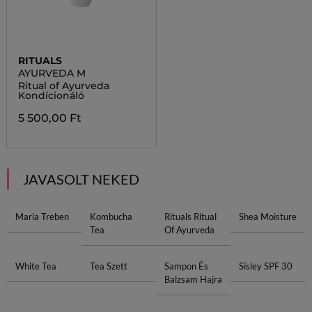
RITUALS
AYURVEDA M
Ritual of Ayurveda
Kondícionáló
5 500,00 Ft
JAVASOLT NEKED
Maria Treben
Kombucha
Rituals Ritual
Shea Moisture
Tea
Of Ayurveda
White Tea
Tea Szett
Sampon És
Sisley SPF 30
Balzsam Hajra