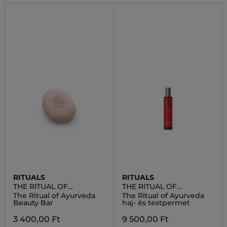
RITUALS
RITUALS
THE RITUAL OF
THE RITUAL OF
AYURVEDA
AYURVEDA
The Ritual of Ayurveda
The Ritual of Ayurveda
Beauty Bar
haj- és testpermet
3 400,00 Ft
9 500,00 Ft