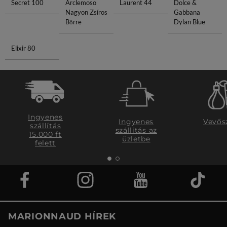
Secret 100
Arclemoso
Laurent 44
Dolce &
Nagyon Zsíros
Gabbana
Bőrre
Dylan Blue
Elixir 80
Ingyenes
Ingyenes
Vevős
szállítás
szállítás az
15.000 ft
üzletbe
felett
MARIONNAUD HÍREK