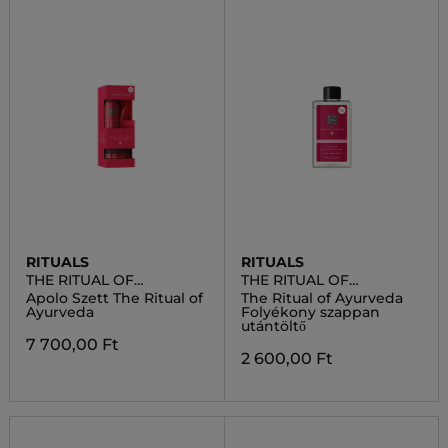
RITUALS
RITUALS
THE RITUAL OF
THE RITUAL OF
AYURVEDA
AYURVEDA
Apolo Szett The Ritual of
The Ritual of Ayurveda
Ayurveda
Folyékony szappan
utántöltő
7 700,00 Ft
2 600,00 Ft