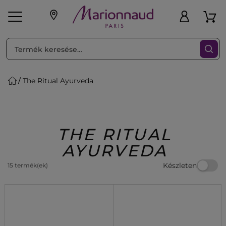
RENDEZéS
Szűrő
The Ritual Ayurveda
ink
Parfüm
K
iaknak
Újdonság
Exkluzív
Promotions
Beauty
THE RITUAL
AYURVEDA
Készleten
15 termék(ek)