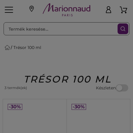
RENDEZéS
Szűrő
Trésor 100 ml
ink
Parfüm
K
iaknak
Újdonság
Exkluzív
Promotions
Beauty
TRÉSOR 100 ML
Készleten
3 termék(ek)
-30%
-30%