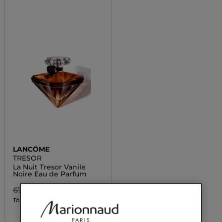
LANCÔME
TRESOR
La Nuit Tresor Vanile
Noire Eau de Parfum
67 900,00 Ft
24 010,00 Ft
Tól
3 kiszerelésben