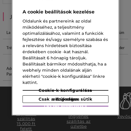
A cookie beállítások kezelése
JAVASOLT NEKED
Oldalunk és partnereink az oldal
működéséhez, a teljesítmény
La Nuit Trésor
Clinique 100
Armani 50ml
Trésor Parfüm
optimalizálásához, valamint a funkciók
fejlesztése és/vagy személyre szabása és
a releváns hirdetések biztosítása
Trésor 50
Balm 125 Ml
Micellás
Alapozó Púder
érdekében cookie -kat használ.
Tisztító
Beállításait 6 hónapig tároljuk.
Beállításait bármikor módosíthatja, ha a
Adore Elixir
No 5 Szérum
webhely minden oldalának alján
Parfüm
elérhető "cookie-k konfigurálása" linkre
kattint.
Cookie-k konfigurálása
Csak a szükséges sütik elfogadása
Összes elfogadása
Ingyenes
Ingyenes
Vevős
szállítás
szállítás az
15.000 ft
üzletbe
felett