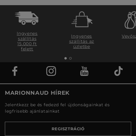
Ingyenes
Ingyenes
Vevős
szállítás
szállítás az
15.000 ft
üzletbe
felett
MARIONNAUD HÍREK
Jelentkezz be és fedezd fel újdonságainkat és
legfrisebb ajánlatainkat
REGISZTRÁCIÓ