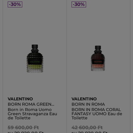
-30%
-30%
VALENTINO
VALENTINO
BORN ROMA GREEN
BORN IN ROMA
UOMO
Born in Roma Uomo
BORN IN ROMA CORAL
Green Stravaganza Eau
FANTASY UOMO Eau de
de Toilette
Toilette
59 600,00 Ft
42 600,00 Ft