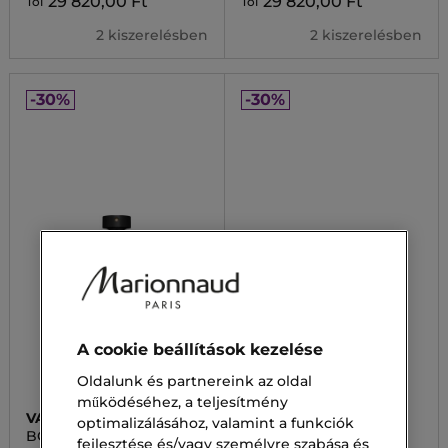
29 820,00 Ft
29 820,00 Ft
Tól
Tól
2 kiszerelésben
2 kiszerelésben
-30%
-30%
A cookie beállítások kezelése
Oldalunk és partnereink az oldal
működéséhez, a teljesítmény
VALENTINO
VALENTINO
optimalizálásához, valamint a funkciók
BORN IN ROMA UOMO
UOMO
fejlesztése és/vagy személyre szabása és