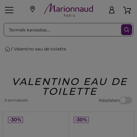
RENDEZéS
Szűrő
Valentino eau de toilette
ink
Parfüm
K
iaknak
Újdonság
Exkluzív
Promotions
Beauty
VALENTINO EAU DE
TOILETTE
Készleten
6 termék(ek)
-30%
-30%