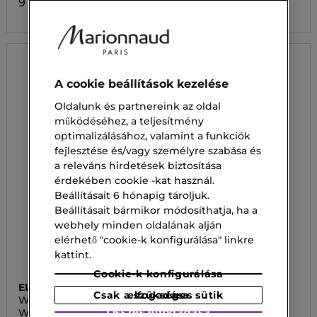
9 300,00 Ft
9 300,00 Ft
A cookie beállítások kezelése
Oldalunk és partnereink az oldal
működéséhez, a teljesítmény
optimalizálásához, valamint a funkciók
fejlesztése és/vagy személyre szabása és
a releváns hirdetések biztosítása
érdekében cookie -kat használ.
Beállításait 6 hónapig tároljuk.
Beállításait bármikor módosíthatja, ha a
webhely minden oldalának alján
elérhető "cookie-k konfigurálása" linkre
kattint.
Cookie-k konfigurálása
ELIZABETH ARDEN
CLARINS
Csak a szükséges sütik elfogadása
WHITE TEA
BODY SMOOTHING
Összes elfogadása
White Tea Ginger Lily
BODY SMOOTHING