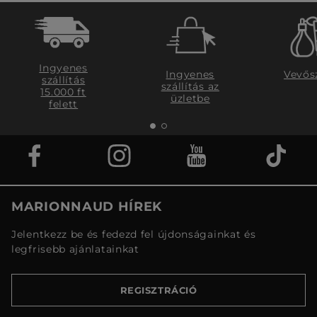
Ingyenes
Ingyenes
Vevős
szállítás
szállítás az
15.000 ft
üzletbe
felett
MARIONNAUD HÍREK
Jelentkezz be és fedezd fel újdonságainkat és
legfrisebb ajánlatainkat
REGISZTRÁCIÓ