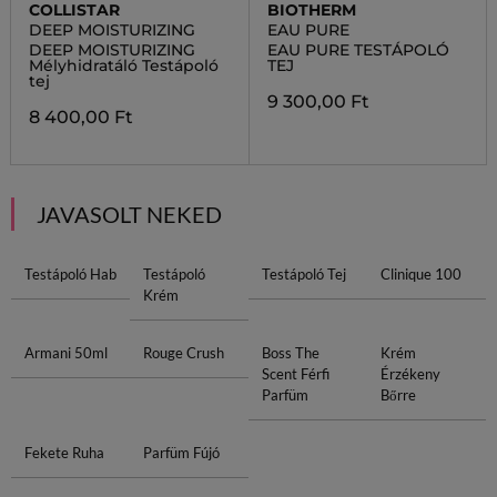
COLLISTAR
BIOTHERM
DEEP MOISTURIZING
EAU PURE
DEEP MOISTURIZING
EAU PURE TESTÁPOLÓ
Mélyhidratáló Testápoló
TEJ
tej
9 300,00 Ft
8 400,00 Ft
JAVASOLT NEKED
Testápoló Hab
Testápoló
Testápoló Tej
Clinique 100
Krém
Armani 50ml
Rouge Crush
Boss The
Krém
Scent Férfi
Érzékeny
Parfüm
Bőrre
Fekete Ruha
Parfüm Fújó