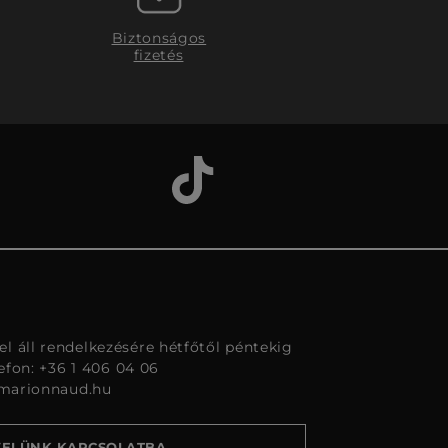
Biztonságos
fizetés
l áll rendelkezésére hétfőtől péntekig
lefon: +36 1 406 04 06
marionnaud.hu
VELÜNK KAPCSOLATBA