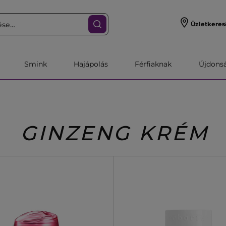
Üzletkeres
Smink
Hajápolás
Férfiaknak
Újdonsa
GINZENG KRÉM