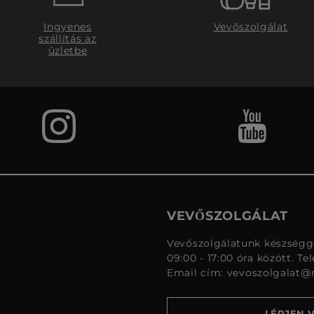
Ingyenes
Vevőszolgálat
szállítás az
üzletbe
VEVŐSZOLGÁLAT
Vevőszolgálatunk készségge
09:00 - 17:00 óra között. Te
Email cím:
vevoszolgalat@
LÉPJEN 