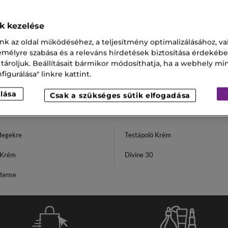
E
ATIGUE ABSOLUTE CREAM
ok kezelése
CTIVE
anító
nk az oldal működéséhez, a teljesítmény optimalizálásához, va
zemélyre szabása és a releváns hirdetések biztosítása érdekébe
,00 Ft
 tároljuk. Beállításait bármikor módosíthatja, ha a webhely mi
igurálása" linkre kattint.
lása
Csak a szükséges sütik elfogadása
Hegekre
Testápoló Krém
 Krém
Divine 30
ntense