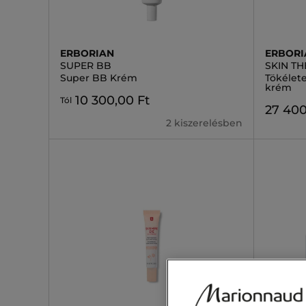
ERBORIAN
ERBORI
SUPER BB
SKIN T
Super BB Krém
Tökélet
krém
10 300,00 Ft
Tól
27 400
2 kiszerelésben