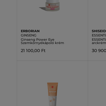
ERBORIAN
SHISEI
GINSENG
ESSENT
Ginseng Power Eye
ESSENTI
Szemkörnyékápoló krém
arckré
21 100,00 Ft
30 900