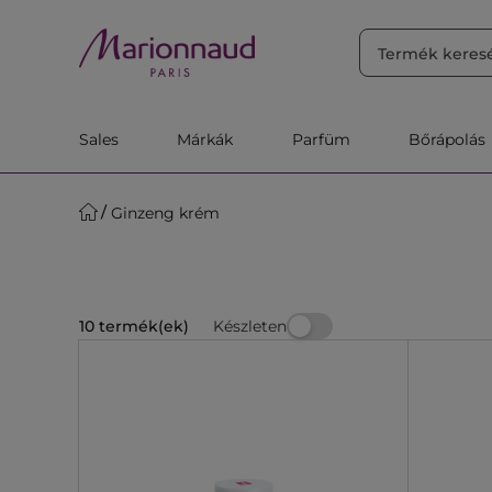
RENDEZÉS
Szűrő
Releváns
Sales
Márkák
Parfüm
Bőrápolás
Ginzeng krém
Készleten
10 termék(ek)