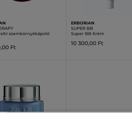
AN
ERBORIAN
HERAPY
SUPER BB
esítő szemkörnyékápoló
Super BB Krém
10 300,00 Ft
,00 Ft