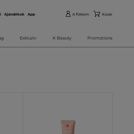
ő
Ajándékok
App
A fiókom
Kosár
́g
Exkluzív
K Beauty
Promotions