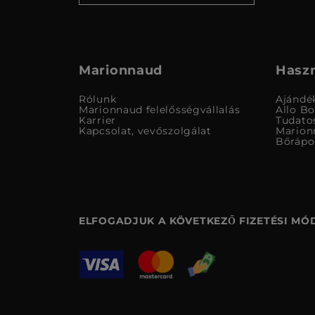
Marionnaud
Haszn
Rólunk
Ajándé
Marionnaud felelősségvállalás
Allo B
Karrier
Tudato
Kapcsolat, vevőszolgálat
Marion
Bőrápo
ELFOGADJUK A KÖVETKEZŐ FIZETÉSI MÓ