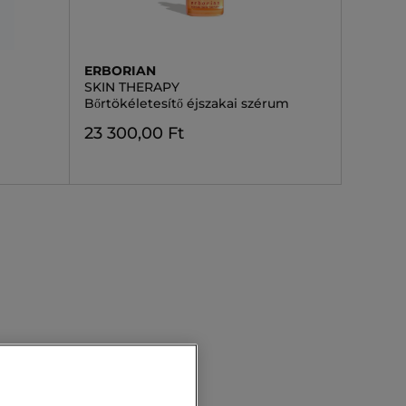
ERBORIAN
SKIN THERAPY
Bőrtökéletesítő éjszakai szérum
23 300,00 Ft