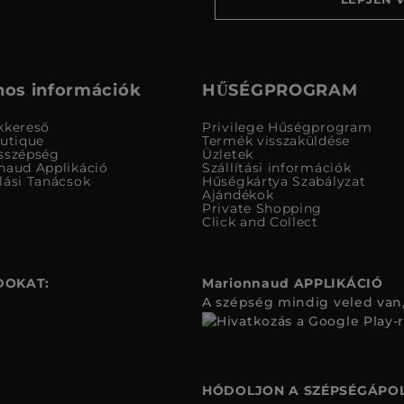
os információk
HŰSÉGPROGRAM
kkereső
Privilege Hűségprogram
outique
Termék visszaküldése
sszépség
Üzletek
naud Applikáció
Szállítási információk
lási Tanácsok
Hűségkártya Szabályzat
Ajándékok
Private Shopping
Click and Collect
DOKAT:
Marionnaud APPLIKÁCIÓ
A szépség mindig veled van,
HÓDOLJON A SZÉPSÉGÁPOL