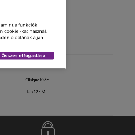
lamint a funkciók
n cookie -kat használ.
nden oldalának alján
Összes elfogadása
Clinique Krém
Hab 125 Ml