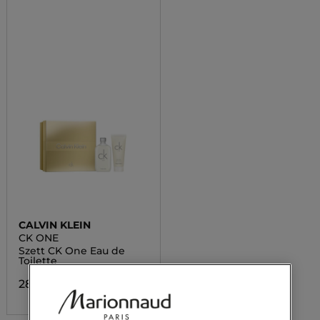
CALVIN KLEIN
CK ONE
Szett CK One Eau de
Toilette
28 000,00 Ft