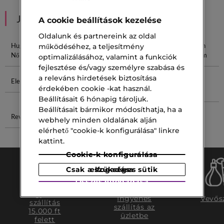
JAVASOLT NEKED
A cookie beállítások kezelése
Oldalunk és partnereink az oldal
Hugo Boss
Prada Női
Calvin Klein
Calvin Klein
működéséhez, a teljesítmény
Női Parfüm
Parfüm
Női Parfüm
Férfi Parfüm
optimalizálásához, valamint a funkciók
fejlesztése és/vagy személyre szabása és
a releváns hirdetések biztosítása
Elegáns Nő
Calvin Klein
Hámlasztó
Herrera Le
érdekében cookie -kat használ.
Defy Parfüm
Krém
Parfum
Beállításait 6 hónapig tároljuk.
Beállításait bármikor módosíthatja, ha a
Revox Zitcare
Arctisztító
webhely minden oldalának alján
Kefe
elérhető "cookie-k konfigurálása" linkre
kattint.
Cookie-k konfigurálása
Csak a szükséges sütik elfogadása
Összes elfogadása
Ingyenes
Ingyenes
Vevős
szállítás
szállítás az
15.000 ft
üzletbe
felett