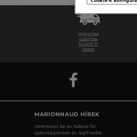
Cookie-k konfigurá
Ingyenes
szállítás
15.000 ft
felett
MARIONNAUD HÍREK
Jelentkezz be és fedezd fel
újdonságainkat és legfrisebb