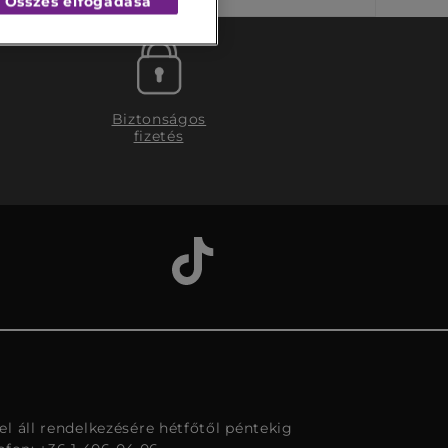
Összes elfogadása
Biztonságos
fizetés
l áll rendelkezésére hétfőtől péntekig