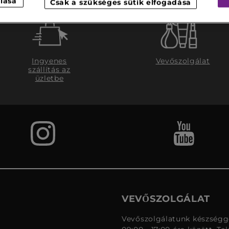
lása
Csak a szükséges sütik elfogadása
Ingyenes
Vevőszolgálat
szállítás az
üzletbe
VEVŐSZOLGÁLAT
Vevőszolgálatunk készségge