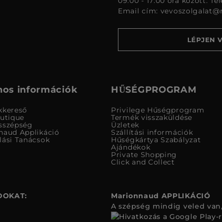
09:00 - 17:00 óra között. Te
Email cím:
vevoszolgalat@
LÉPJEN 
os információk
HŰSÉGPROGRAM
kkereső
Privilege Hűségprogram
outique
Termék visszaküldése
sszépség
Üzletek
naud Applikáció
Szállítási információk
lási Tanácsok
Hűségkártya Szabályzat
Ajándékok
Private Shopping
Click and Collect
DOKAT:
Marionnaud APPLIKÁCIÓ
A szépség mindig veled van,