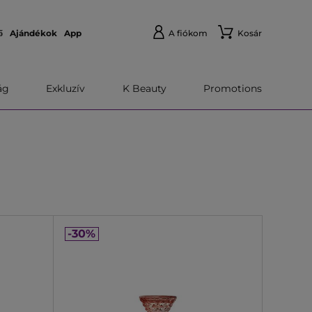
ő
Ajándékok
App
A fiókom
Kosár
́g
Exkluzív
K Beauty
Promotions
-30%