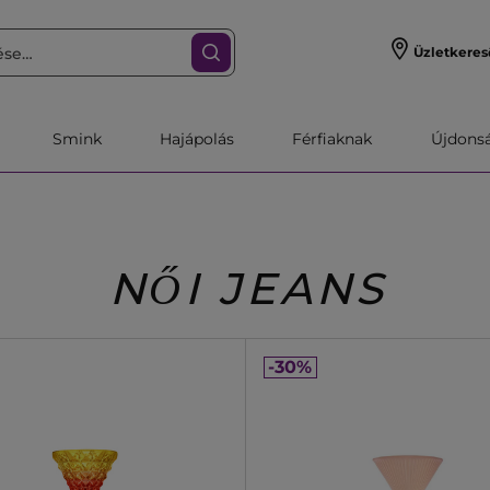
Üzletkeres
Smink
Hajápolás
Férfiaknak
Újdonsa
NŐI JEANS
-30%