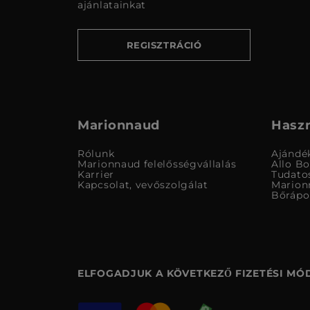
ajánlatainkat
REGISZTRÁCIÓ
Marionnaud
Haszn
Rólunk
Ajándé
Marionnaud felelősségvállalás
Allo B
Karrier
Tudato
Kapcsolat, vevőszolgálat
Marion
Bőrápo
ELFOGADJUK A KÖVETKEZŐ FIZETÉSI MÓ