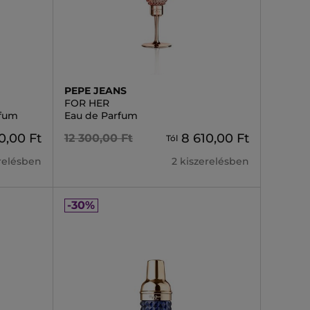
PEPE JEANS
FOR HER
rfum
Eau de Parfum
0,00 Ft
8 610,00 Ft
12 300,00 Ft
Tól
erelésben
2 kiszerelésben
-30%