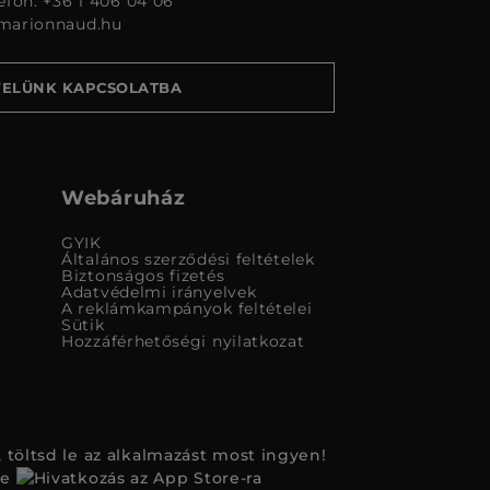
lefon: +36 1 406 04 06
marionnaud.hu
VELÜNK KAPCSOLATBA
Webáruház
GYIK
Általános szerződési feltételek
Biztonságos fizetés
Adatvédelmi irányelvek
A reklámkampányok feltételei
Sütik
Hozzáférhetőségi nyilatkozat
 töltsd le az alkalmazást most ingyen!