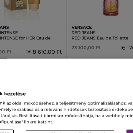
EANS
VERSACE
 INTENSE
RED JEANS
INTENSE for HER Eau de
RED JEANS Eau de Toilette
16 17
23 100,00 Ft
8 610,00 Ft
00 Ft
Tól
2 kiszerelésben
ok kezelése
oss Női Parfüm
Prada Női Parfüm
nk az oldal működéséhez, a teljesítmény optimalizálásához, va
zemélyre szabása és a releváns hirdetések biztosítása érdekébe
eans For Her
Advanced Night
 tároljuk. Beállításait bármikor módosíthatja, ha a webhely mi
igurálása" linkre kattint.
ia 30