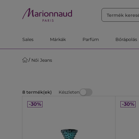
RENDEZÉS
Szűrő
Releváns
Sales
Márkák
Parfüm
Bőrápolás
Női Jeans
Készleten
8 termék(ek)
-30%
-30%