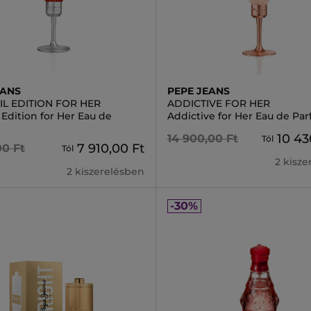
EANS
PEPE JEANS
IL EDITION FOR HER
ADDICTIVE FOR HER
 Edition for Her Eau de
Addictive for Her Eau de Pa
10 43
14 900,00 Ft
Tól
7 910,00 Ft
00 Ft
Tól
2 kisz
2 kiszerelésben
-30%