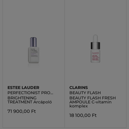
ESTEE LAUDER
CLARINS
PERFECTIONIST PRO
BEAUTY FLASH
RAPID
BRIGHTENING
BEAUTY FLASH FRESH
TREATMENT Arcápoló
AMPOULE C-vitamin
komplex
71 900,00 Ft
18 100,00 Ft