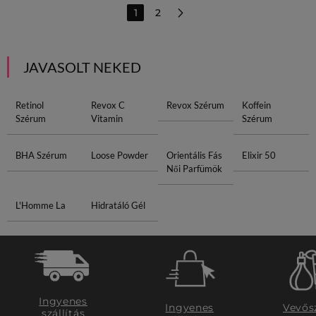
1
2
JAVASOLT NEKED
Retinol
Revox C
Revox Szérum
Koffein
Szérum
Vitamin
Szérum
BHA Szérum
Loose Powder
Orientális Fás
Elixir 50
Női Parfümök
L'Homme La
Hidratáló Gél
Ingyenes
Ingyenes
Vevős
szállítás