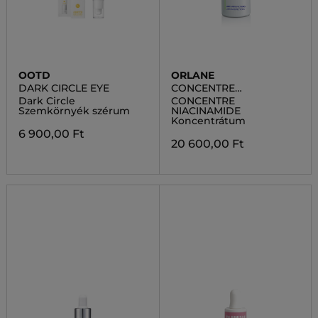
OOTD
ORLANE
DARK CIRCLE EYE
CONCENTRE
NIACINAMIDE
Dark Circle
CONCENTRE
Szemkörnyék szérum
NIACINAMIDE
Koncentrátum
6 900,00 Ft
20 600,00 Ft