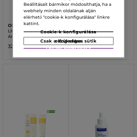
Beállításait bármikor módosíthatja, ha a
webhely minden oldalának alján
elérhető "cookie-k konfigurálása" linkre
kattint.
ORLANE
BIOTHERM
LIGHT SMOOTHING
AQUASOURCE SUPER
Cookie-k konfigurálása
CREAM
AQUA GLOW
Arcápolási szérum
Arcápolási szérum
Csak a szükséges sütik elfogadása
32 400,00 Ft
18 200,00 Ft
Összes elfogadása