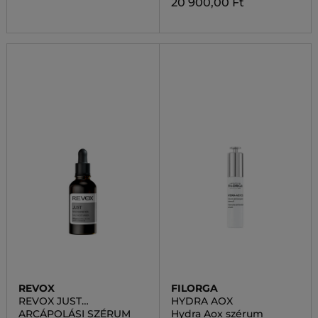
20 900,00 Ft
REVOX
FILORGA
REVOX JUST
HYDRA AOX
NIACINAMID
ARCÁPOLÁSI SZÉRUM
Hydra Aox szérum