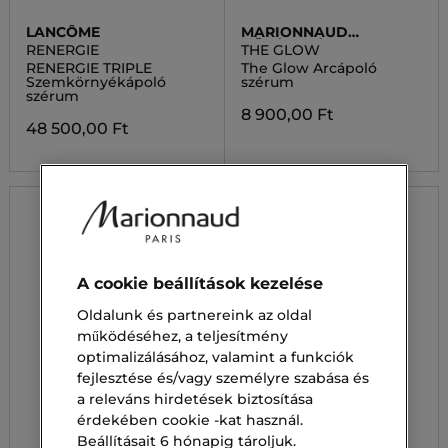
LANCÔME
MARIONNAUD
BŐRÁPOLÁS
RENERGIE
THE GLOW
RENERGIE TRIPLE
The Glow Arcápoló
Szemkörnyékápoló
szérum
szérum
8 900,00 Ft
48 500,00 Ft
A cookie beállítások kezelése
Oldalunk és partnereink az oldal
működéséhez, a teljesítmény
optimalizálásához, valamint a funkciók
fejlesztése és/vagy személyre szabása és
a releváns hirdetések biztosítása
érdekében cookie -kat használ.
Beállításait 6 hónapig tároljuk.