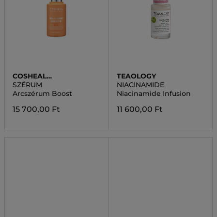
COSHEAL
TEAOLOGY
PROFESSIONAL
SZÉRUM
NIACINAMIDE
Arcszérum Boost
Niacinamide Infusion
15 700,00 Ft
11 600,00 Ft