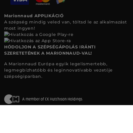
Marionnaud APPLIKÁCIÓ
A szépség mindig veled van, töltsd le az alkalmazást
most ingyen!
HÓDOLJON A SZÉPSÉGÁPOLÁS IRÁNTI
SZERETETÉNEK A MARIONNAUD-VAL!
A Marionnaud Európa egyik legelismertebb,
legmegbízhatóbb és leginnovatívabb vezetője
szépségiparban.