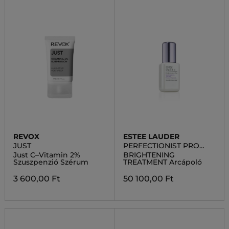
REVOX
ESTEE LAUDER
JUST
PERFECTIONIST PRO
RAPID
Just C–Vitamin 2%
BRIGHTENING
Szuszpenzió Szérum
TREATMENT Arcápoló
3 600,00 Ft
50 100,00 Ft