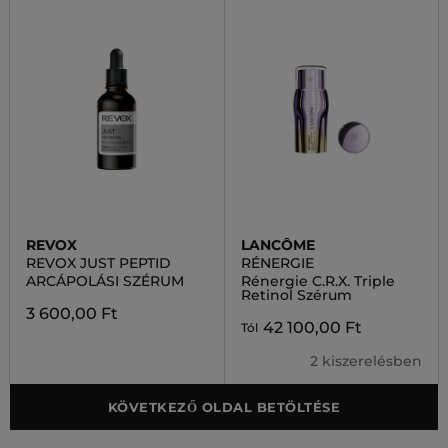
REVOX
LANCÔME
REVOX JUST PEPTID
RÉNERGIE
ARCÁPOLÁSI SZÉRUM
Rénergie C.R.X. Triple
Retinol Szérum
3 600,00 Ft
42 100,00 Ft
Tól
2 kiszerelésben
KÖVETKEZŐ OLDAL BETÖLTÉSE