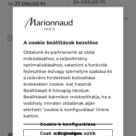
34 000,00 Ft
27 090,00 Ft
Tól
23 800,00 Ft
Tól
3 kiszerelésben
2 kiszerelésben
-30%
-30%
A cookie beállítások kezelése
Oldalunk és partnereink az oldal
működéséhez, a teljesítmény
optimalizálásához, valamint a funkciók
fejlesztése és/vagy személyre szabása és
a releváns hirdetések biztosítása
érdekében cookie -kat használ.
Beállításait 6 hónapig tároljuk.
Beállításait bármikor módosíthatja, ha a
webhely minden oldalának alján
elérhető "cookie-k konfigurálása" linkre
kattint.
Cookie-k konfigurálása
Csak a szükséges sütik elfogadása
JEAN PAUL GAULTIER
GISADA