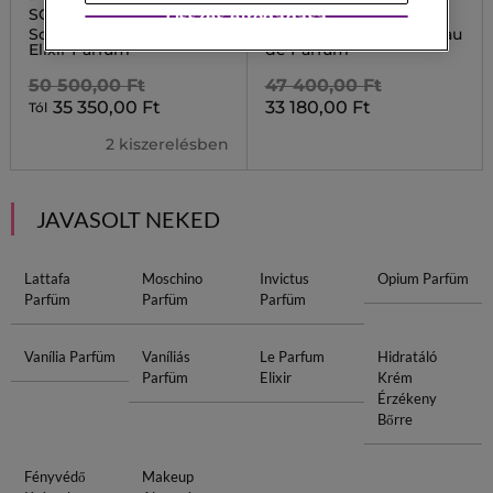
SCANDAL
MEN
Összes elfogadása
Scandal Pour Homme
Ambassador Intense Eau
Elixir Parfum
de Parfum
50 500,00 Ft
47 400,00 Ft
35 350,00 Ft
33 180,00 Ft
Tól
2 kiszerelésben
JAVASOLT NEKED
Lattafa
Moschino
Invictus
Opium Parfüm
Parfüm
Parfüm
Parfüm
Vanília Parfüm
Vaníliás
Le Parfum
Hidratáló
Parfüm
Elixir
Krém
Érzékeny
Bőrre
Fényvédő
Makeup