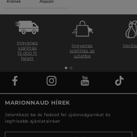
Krémek
Alapozó
Ingyenes
Ingyenes
Vevős
szállítás
szállítás az
15.000 ft
üzletbe
felett
MARIONNAUD HÍREK
Jelentkezz be és fedezd fel újdonságainkat és
legfrisebb ajánlatainkat