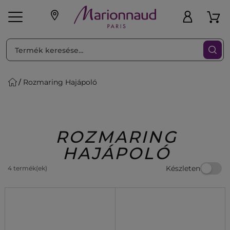
RENDEZéS
Szűrő
Rozmaring Hajápoló
ink
Parfüm
K
iaknak
Újdonság
Exkluzív
Promotions
Beauty
ROZMARING
HAJÁPOLÓ
Készleten
4 termék(ek)