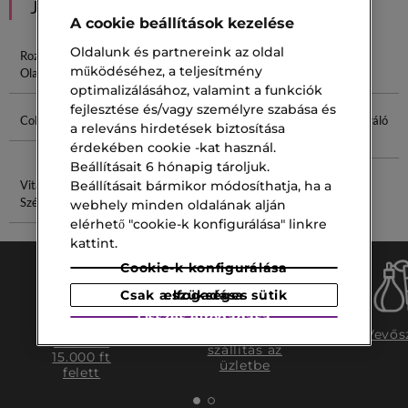
JAVASOLT NEKED
A cookie beállítások kezelése
Oldalunk és partnereink az oldal
Rozmaring
Rozmaring
Rituals
Rozmaring
működéséhez, a teljesítmény
Olaj
Kivonat
Hajápolás
Krém
optimalizálásához, valamint a funkciók
fejlesztése és/vagy személyre szabása és
Collagen Ex
Acqua Eau
Tengeri Spray
Sejtregeneráló
a releváns hirdetések biztosítása
Krém
érdekében cookie -kat használ.
Beállításait 6 hónapig tároljuk.
Beállításait bármikor módosíthatja, ha a
Vitamin C
Púder Szivacs
Szérum
webhely minden oldalának alján
elérhető "cookie-k konfigurálása" linkre
kattint.
Cookie-k konfigurálása
Csak a szükséges sütik elfogadása
Összes elfogadása
Ingyenes
Ingyenes
Vevős
szállítás
szállítás az
15.000 ft
üzletbe
felett