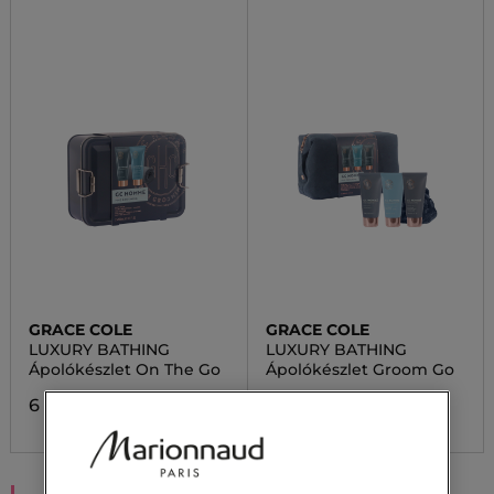
GRACE COLE
GRACE COLE
LUXURY BATHING
LUXURY BATHING
Ápolókészlet On The Go
Ápolókészlet Groom Go
6 300,00 Ft
10 300,00 Ft