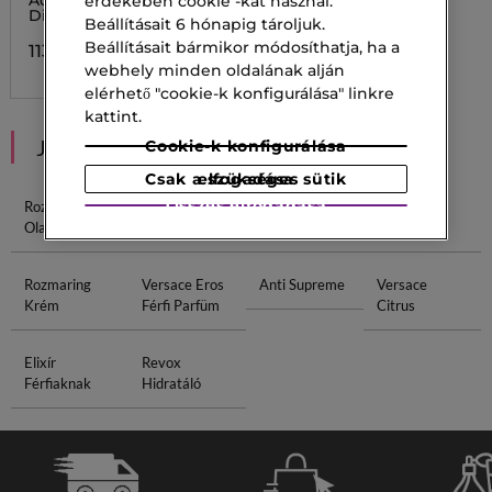
Advanced Formula
érdekében cookie -kat használ.
Discovery Program
Beállításait 6 hónapig tároljuk.
Beállításait bármikor módosíthatja, ha a
113 900,00 Ft
webhely minden oldalának alján
elérhető "cookie-k konfigurálása" linkre
kattint.
JAVASOLT NEKED
Cookie-k konfigurálása
Csak a szükséges sütik elfogadása
Összes elfogadása
Rozmaring
Tonik
Parfüm
Rozmaring
Olaj
Kivonattal
Kivonat
Hajápoló
Rozmaring
Versace Eros
Anti Supreme
Versace
Krém
Férfi Parfüm
Citrus
Elixír
Revox
Férfiaknak
Hidratáló