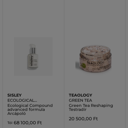
SISLEY
TEAOLOGY
ECOLOGICAL
GREEN TEA
COMPOUND
Ecological Compound
Green Tea Reshaping
advanced formula
Testradír
Arcápoló
20 500,00 Ft
68 100,00 Ft
Tól