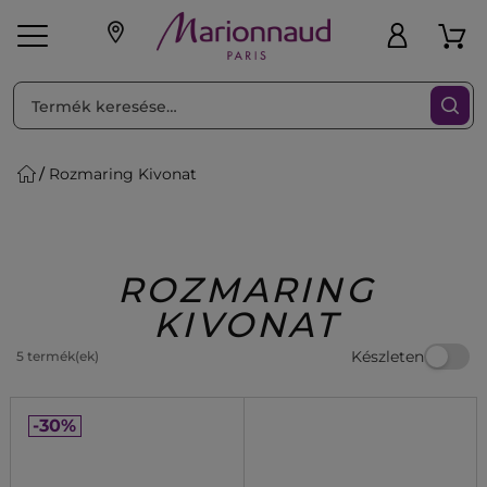
RENDEZéS
Szűrő
Rozmaring Kivonat
ink
Parfüm
K
iaknak
Újdonság
Exkluzív
Promotions
Beauty
ROZMARING
KIVONAT
Készleten
5 termék(ek)
-30%