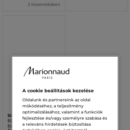
2 kiszerelésben
A cookie beállítások kezelése
Oldalunk és partnereink az oldal
működéséhez, a teljesítmény
optimalizálásához, valamint a funkciók
SISLEY
fejlesztése és/vagy személyre szabása és
ECOLOGICAL
a releváns hirdetések biztosítása
COMPOUND
Ecological Compound