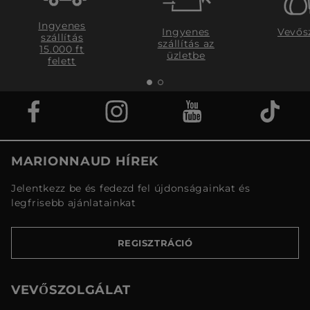
Ingyenes
Ingyenes
Vevős
szállítás
szállítás az
15.000 ft
üzletbe
felett
MARIONNAUD HÍREK
Jelentkezz be és fedezd fel újdonságainkat és
legfrisebb ajánlatainkat
REGISZTRÁCIÓ
VEVŐSZOLGÁLAT