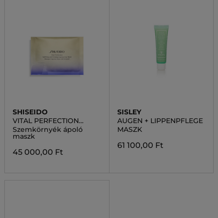
SHISEIDO
SISLEY
VITAL PERFECTION
AUGEN + LIPPENPFLEGE
UPLIFTING AND FIRMING
Szemkörnyék ápoló
MASZK
EXPRESS EYE MASK
maszk
61 100,00 Ft
45 000,00 Ft