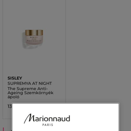
SISLEY
SUPREMYA AT NIGHT
The Supreme Anti-
Ageing Szemkörnyék
ápoló
139 200,00 Ft