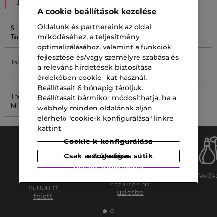
JAVASOLT NEKED
A cookie beállítások kezelése
Oldalunk és partnereink az oldal
St. Tropez Self
St. Tropez Self
After Shave
Essence
működéséhez, a teljesítmény
Tan
Tan Purity
Lotion
Lotion
optimalizálásához, valamint a funkciók
fejlesztése és/vagy személyre szabása és
Toning Lotion
Pure Shots
Shiseido
L'Homme
a releváns hirdetések biztosítása
Ránctalanító
Idéal
érdekében cookie -kat használ.
Beállításait 6 hónapig tároljuk.
The One 100
Magnolia 100
Beállításait bármikor módosíthatja, ha a
Ml Parfüm
Ml
webhely minden oldalának alján
elérhető "cookie-k konfigurálása" linkre
kattint.
Cookie-k konfigurálása
Csak a szükséges sütik elfogadása
Összes elfogadása
Ingyenes
Ingyenes
Vevős
szállítás
szállítás az
15.000 ft
üzletbe
felett