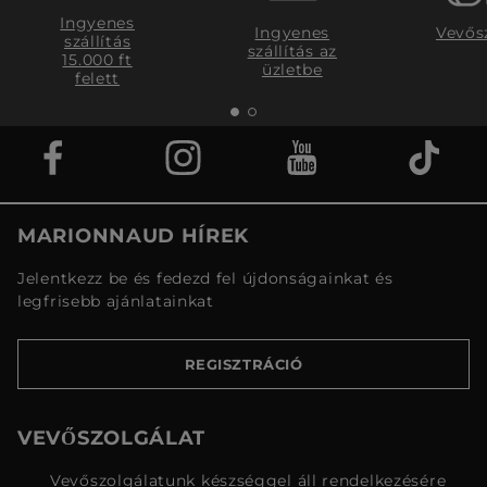
Ingyenes
Ingyenes
Vevős
szállítás
szállítás az
15.000 ft
üzletbe
felett
MARIONNAUD HÍREK
Jelentkezz be és fedezd fel újdonságainkat és
legfrisebb ajánlatainkat
REGISZTRÁCIÓ
VEVŐSZOLGÁLAT
Vevőszolgálatunk készséggel áll rendelkezésére