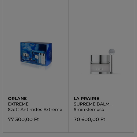
ORLANE
LA PRAIRIE
EXTREME
SUPREME BALM
CLEANSER
Szett Anti-rides Extreme
Sminklemosó
77 300,00 Ft
70 600,00 Ft