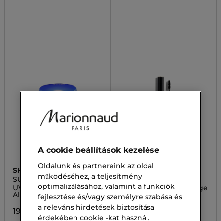
A cookie beállítások kezelése
Oldalunk és partnereink az oldal
SHISEIDO
MARIONNAUD 1984
működéséhez, a teljesítmény
SUNCARE
MAKEUP
optimalizálásához, valamint a funkciók
UV Protective Compact
Szempillafesték Prestige
Alapozó SPF 30
Black
fejlesztése és/vagy személyre szabása és
a releváns hirdetések biztosítása
19 100,00 Ft
7 300,00 Ft
érdekében cookie -kat használ.