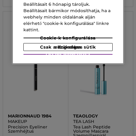
Beállításait 6 hónapig tároljuk.
Beállításait bármikor módosíthatja, ha a
webhely minden oldalának alján
elérhető "cookie-k konfigurálása" linkre
kattint.
Cookie-k konfigurálása
Csak a szükséges sütik elfogadása
Összes elfogadása
MARIONNAUD 1984
TEAOLOGY
MAKEUP
TEA LASH
Precision Eyeliner
Tea Lash Peptide
Szemhéjtus
Volume Mascara
Szempillaspirál