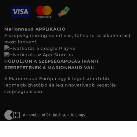
Marionnaud APPLIKÁCIÓ
A szépség mindig veled van, töltsd le az alkalmazást
most ingyen!
HÓDOLJON A SZÉPSÉGÁPOLÁS IRÁNTI
SZERETETÉNEK A MARIONNAUD-VAL!
A Marionnaud Európa egyik legelismertebb,
legmegbízhatóbb és leginnovatívabb vezetője
szépségiparban.