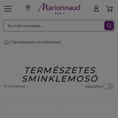
RENDEZéS
Szűrő
Természetes sminklemosó
ink
Parfüm
K
iaknak
Újdonság
Exkluzív
Promotions
Beauty
TERMÉSZETES
SMINKLEMOSÓ
Készleten
10 termék(ek)