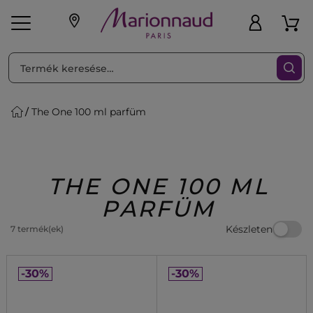
RENDEZéS
Szűrő
The One 100 ml parfüm
ink
Parfüm
K
iaknak
Újdonság
Exkluzív
Promotions
Beauty
THE ONE 100 ML
PARFÜM
Készleten
7 termék(ek)
-30%
-30%