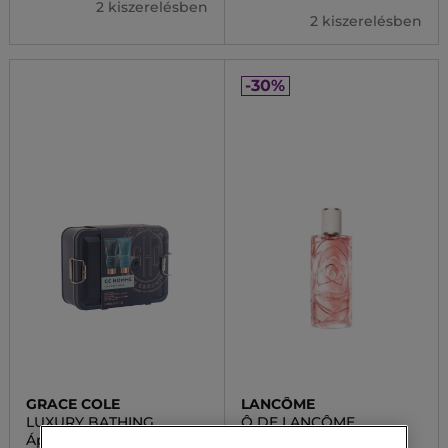
2 kiszerelésben
2 kiszerelésben
-30%
GRACE COLE
LANCÔME
LUXURY BATHING
Ô DE LANCÔME
Ápolókészlet On The Go
Ôver the top Eau de