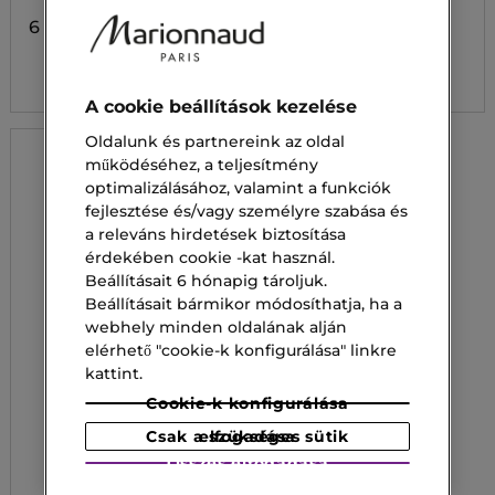
Toilette
6 300,00 Ft
45 500,00 Ft
31 850,00 Ft
A cookie beállítások kezelése
Oldalunk és partnereink az oldal
működéséhez, a teljesítmény
optimalizálásához, valamint a funkciók
fejlesztése és/vagy személyre szabása és
a releváns hirdetések biztosítása
érdekében cookie -kat használ.
Beállításait 6 hónapig tároljuk.
Beállításait bármikor módosíthatja, ha a
webhely minden oldalának alján
elérhető "cookie-k konfigurálása" linkre
kattint.
Cookie-k konfigurálása
Csak a szükséges sütik elfogadása
Összes elfogadása