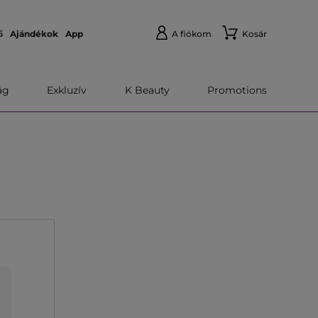
ő
Ajándékok
App
A fiókom
Kosár
́g
Exkluzív
K Beauty
Promotions