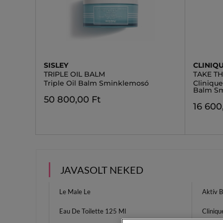
SISLEY
CLINIQ
TRIPLE OIL BALM
TAKE T
Triple Oil Balm Sminklemosó
Cliniqu
Balm S
50 800,00 Ft
16 600
JAVASOLT NEKED
Le Male Le
Aktív 
Eau De Toilette 125 Ml
Cliniqu