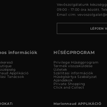
Vevőszolgálatunk készségge
09:00 - 17:00 óra között. Te
Email cím:
vevoszolgalat@
LÉPJEN 
os információk
HŰSÉGPROGRAM
kkereső
Privilege Hűségprogram
outique
Termék visszaküldése
sszépség
Üzletek
naud Applikáció
Szállítási információk
lási Tanácsok
Hűségkártya Szabályzat
Ajándékok
Private Shopping
Click and Collect
DOKAT:
Marionnaud APPLIKÁCIÓ