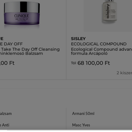
UE
SISLEY
HE DAY OFF
ECOLOGICAL COMPOUND
e Take The Day Off Cleansing
Ecological Compound adva
minklemosó Balzsam
formula Arcápoló
,00 Ft
68 100,00 Ft
Tól
2 kisz
Balzsam
Armani 50ml
e Anti
Masc Yves