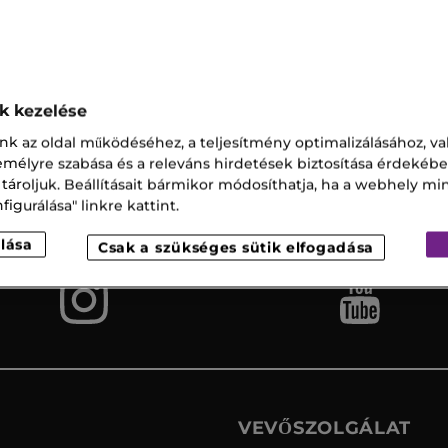
érfi Parfümök
ok kezelése
nk az oldal működéséhez, a teljesítmény optimalizálásához, va
Ingyenes
Vevőszolgálat
zemélyre szabása és a releváns hirdetések biztosítása érdekébe
szállítás az
 tároljuk. Beállításait bármikor módosíthatja, ha a webhely mi
üzletbe
igurálása" linkre kattint.
lása
Csak a szükséges sütik elfogadása
VEVŐSZOLGÁLAT