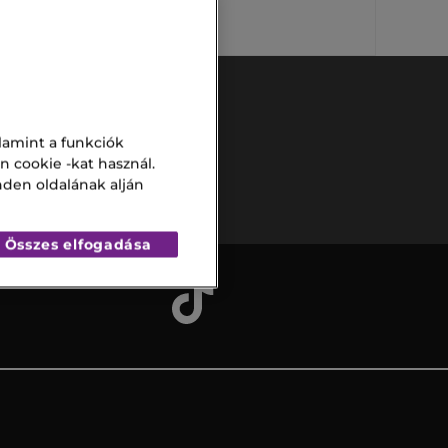
lamint a funkciók
Biztonságos
n cookie -kat használ.
fizetés
nden oldalának alján
Összes elfogadása