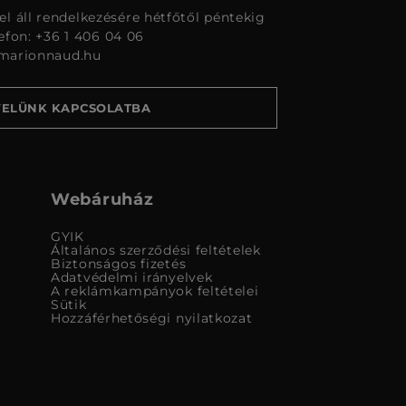
l áll rendelkezésére hétfőtől péntekig
lefon: +36 1 406 04 06
marionnaud.hu
VELÜNK KAPCSOLATBA
Webáruház
GYIK
Általános szerződési feltételek
Biztonságos fizetés
Adatvédelmi irányelvek
A reklámkampányok feltételei
Sütik
Hozzáférhetőségi nyilatkozat