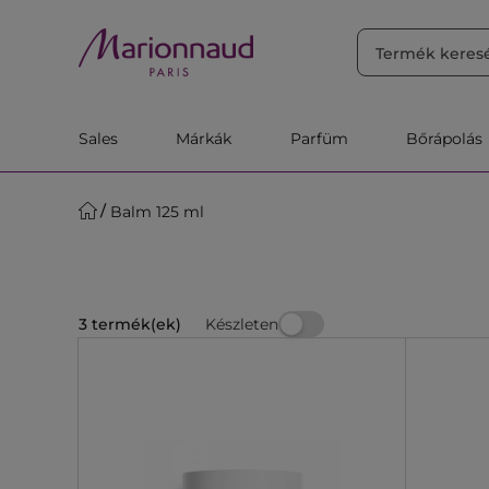
RENDEZÉS
Szűrő
Releváns
Sales
Márkák
Parfüm
Bőrápolás
Balm 125 ml
Készleten
3 termék(ek)