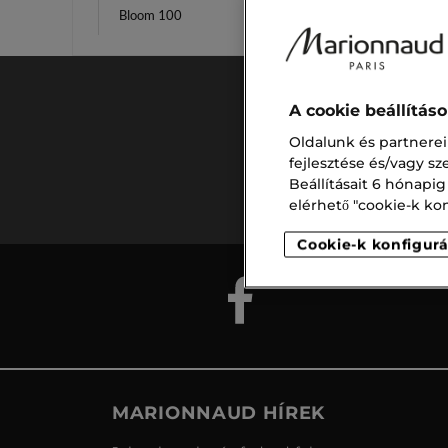
Bloom 100
Édes F
A cookie beállítás
Oldalunk és partnerei
Ingyenes
fejlesztése és/vagy s
szállítás
15.000 ft
Beállításait 6 hónapig
felett
elérhető "cookie-k konf
Cookie-k konfigurá
MARIONNAUD HÍREK