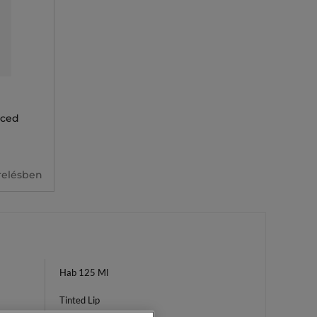
nced
erelésben
Hab 125 Ml
Tinted Lip