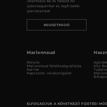
Jelentkezz be és fedezd fel
újdonságainkat és legfrisebb
ajánlatainkat
REGISZTRÁCIÓ
Marionnaud
Haszn
Rólunk
Ajándé
Marionnaud felelősségvállalás
Allo B
Karrier
Tudato
Kapcsolat, vevőszolgálat
Marion
Bőrápo
ELFOGADJUK A KÖVETKEZŐ FIZETÉSI MÓ