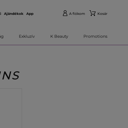
ő
Ajándékok
App
A fiókom
Kosár
́g
Exkluzív
K Beauty
Promotions
INS