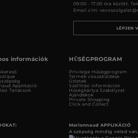
09:00 - 17:00 óra között. Te
Email cím:
vevoszolgalat@
LÉPJEN 
os információk
HŰSÉGPROGRAM
kkereső
Privilege Hűségprogram
outique
Termék visszaküldése
sszépség
Üzletek
naud Applikáció
Szállítási információk
lási Tanácsok
Hűségkártya Szabályzat
Ajándékok
Private Shopping
Click and Collect
DOKAT:
Marionnaud APPLIKÁCIÓ
A szépség mindig veled van,