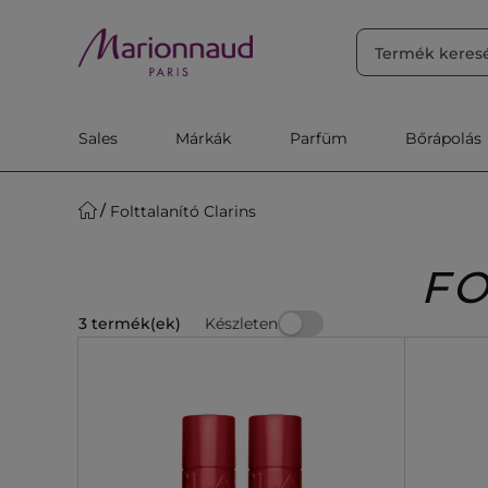
RENDEZÉS
Szűrő
Releváns
Sales
Márkák
Parfüm
Bőrápolás
Folttalanító Clarins
FO
Készleten
3 termék(ek)