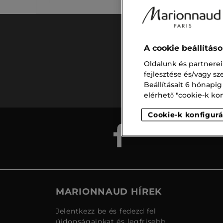
A cookie beállítás
Ingyenes
Oldalunk és partnerei
szállítás
fejlesztése és/vagy s
15.000 ft
Beállításait 6 hónapig
felett
elérhető "cookie-k konf
Cookie-k konfigurá
MARIONNAUD HÍREK
Jelentkezz be és fedezd fel
újdonságainkat és legfrisebb