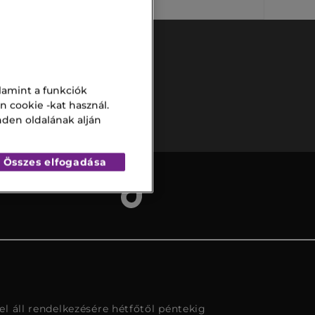
lamint a funkciók
Biztonságos
fizetés
n cookie -kat használ.
nden oldalának alján
Összes elfogadása
l áll rendelkezésére hétfőtől péntekig