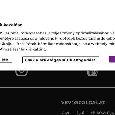
ok kezelése
nk az oldal működéséhez, a teljesítmény optimalizálásához, va
Ingyenes
Vevőszolgálat
szállítás az
zemélyre szabása és a releváns hirdetések biztosítása érdekébe
üzletbe
 tároljuk. Beállításait bármikor módosíthatja, ha a webhely mi
igurálása" linkre kattint.
lása
Csak a szükséges sütik elfogadása
VEVŐSZOLGÁLAT
Vevőszolgálatunk készségge