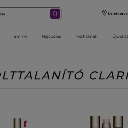
Üzletkeres
Smink
Hajápolás
Férfiaknak
Újdonsa
LTTALANÍTÓ CLAR