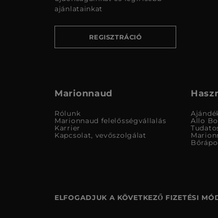
ajánlatainkat
REGISZTRÁCIÓ
Marionnaud
Haszn
Rólunk
Ajándé
Marionnaud felelősségvállalás
Allo B
Karrier
Tudato
Kapcsolat, vevőszolgálat
Marion
Bőrápo
ELFOGADJUK A KÖVETKEZŐ FIZETÉSI MÓ