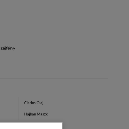
zájfény
Clarins Olaj
Hajban Maszk