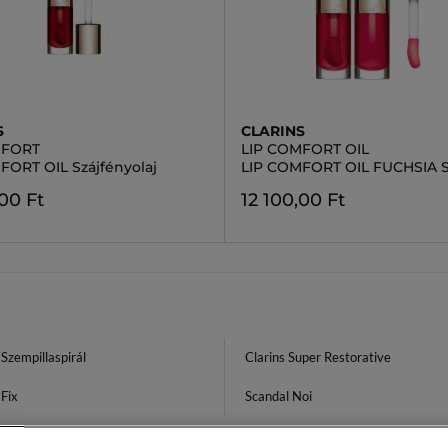
S
CLARINS
MFORT
LIP COMFORT OIL
FORT OIL Szájfényolaj
LIP COMFORT OIL FUCHSIA S
,00 Ft
12 100,00 Ft
 Szempillaspirál
Clarins Super Restorative
 Fix
Scandal Noi
Pour Homme