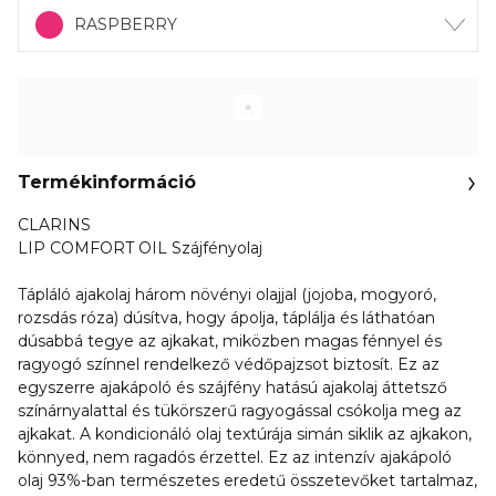
RASPBERRY
Termékinformáció
CLARINS
LIP COMFORT OIL Szájfényolaj
Tápláló ajakolaj három növényi olajjal (jojoba, mogyoró,
rozsdás róza) dúsítva, hogy ápolja, táplálja és láthatóan
dúsabbá tegye az ajkakat, miközben magas fénnyel és
ragyogó színnel rendelkező védőpajzsot biztosít. Ez az
egyszerre ajakápoló és szájfény hatású ajakolaj áttetsző
színárnyalattal és tükörszerű ragyogással csókolja meg az
ajkakat. A kondicionáló olaj textúrája simán siklik az ajkakon,
könnyed, nem ragadós érzettel. Ez az intenzív ajakápoló
olaj 93%-ban természetes eredetű összetevőket tartalmaz,