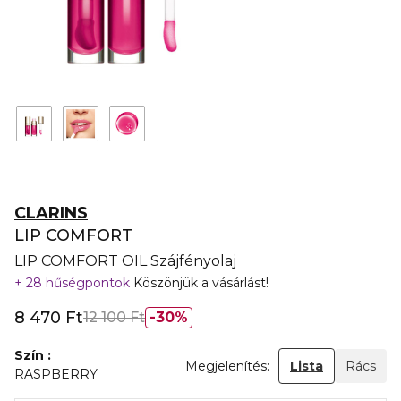
CLARINS
LIP COMFORT
LIP COMFORT OIL Szájfényolaj
28 hűségpontok
Köszönjük a vásárlást!
8 470 Ft
12 100 Ft
30%
Szín
Megjelenítés:
Lista
Rács
RASPBERRY