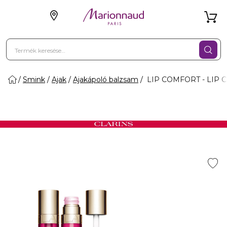
Smink
Ajak
Ajakápoló balzsam
LIP COMFORT - LIP C