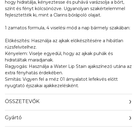
hogy hidratálja, kényeztesse és puhává varázsolja a bőrt,
színt és fényt kölcsönözve. Ugyanolyan szakértelemmel
fejlesztették ki, mint a Clarins bőrápoló olajait.
1 zamatos formula, 4 viselési mód a nap bármely szakában:
Előkészítés: Használja az ajkak előkészítésére a hibátlan
rúzsfelvitelhez.
Kényelem: Viselje egyedül, hogy az ajkak puhák és
hidratáltak maradjanak.
Ragyogás: Használja a Water Lip Stain ajakszínező utána az
extra fényhatás érdekében.
Simítás: Vigyen fel a méz 01 árnyalatot lefekvés előtt
nyugtató éjszakai ajakkezelésként.
ÖSSZETEVŐK
Gyártó
Email
clarins.fr/service-client