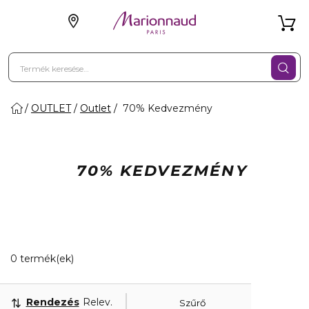
OUTLET
Outlet
70% Kedvezmény
70% KEDVEZMÉNY
0 Megjelenített termékek
0 termék(ek)
Rendezés
Releváns
Szűrő