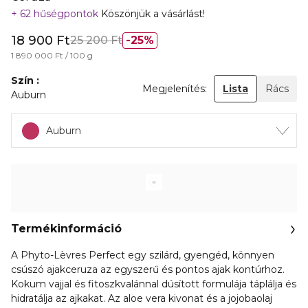
62 hűségpontok
Köszönjük a vásárlást!
18 900 Ft
25 200 Ft
25%
1 890 000 Ft / 100 g
Szín
Megjelenítés:
Lista
Rács
Auburn
Auburn
Termékinformáció
A Phyto-Lèvres Perfect egy szilárd, gyengéd, könnyen
csúszó ajakceruza az egyszerű és pontos ajak kontúrhoz.
Kokum vajjal és fitoszkvalánnal dúsított formulája táplálja és
hidratálja az ajkakat. Az aloe vera kivonat és a jojobaolaj