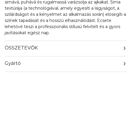
simává, puhává és rugalmassá varázsolja az ajkakat. Sima
textúrája (a technológiával, amely egyesíti a lágyságot, a
szilárdságot és a kényelmet az alkalmazás során) elősegíti a
színek tapadását és a hosszú elhasználódást. Ecsete
lehetővé teszi a professzionális stílusú felvitelt és a gyors
javításokat egész nap.
ÖSSZETEVŐK
Gyártó
Email
sisley.czechrep@sisley.fr