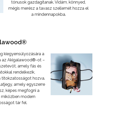
tónusok gazdagítanak. Vidám, könnyed,
mégis merész a tavasz szellemét hozza el
a mindennapokba.
alawood®
ég kiegyensúlyozására a
a az Akigalawood®-ot –
szetevőt, amely fás és
tokkal rendelkezik,
 titokzatosságot hozva.
latjegy, amely egyszerre
ész, képes megfogni a
át, miközben modern
sságot tár fel.