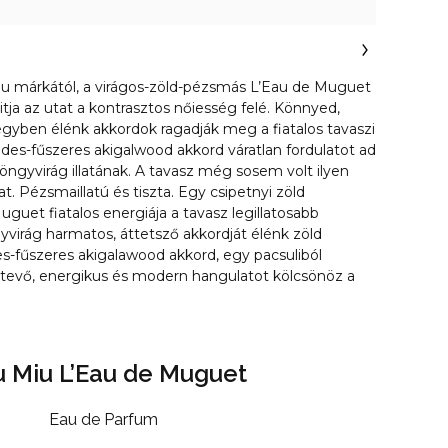
 Miu márkától, a virágos-zöld-pézsmás L’Eau de Muguet
ja az utat a kontrasztos nőiesség felé. Könnyed,
 egyben élénk akkordok ragadják meg a fiatalos tavaszi
öldes-fűszeres akigalwood akkord váratlan fordulatot ad
ngyvirág illatának. A tavasz még sosem volt ilyen
llat. Pézsmaillatú és tiszta. Egy csipetnyi zöld
uguet fiatalos energiája a tavasz legillatosabb
yvirág harmatos, áttetsző akkordját élénk zöld
des-fűszeres akigalawood akkord, egy pacsuliból
tevő, energikus és modern hangulatot kölcsönöz a
u Miu L’Eau de Muguet
Eau de Parfum