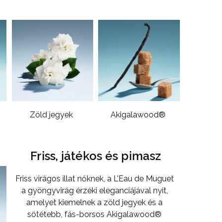
Zöld jegyek
Akigalawood®
Friss, játékos és pimasz
Friss virágos illat nőknek, a L’Eau de Muguet
a gyöngyvirág érzéki eleganciájával nyit,
amelyet kiemelnek a zöld jegyek és a
sötétebb, fás-borsos Akigalawood®