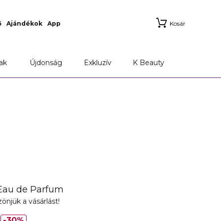
ő
Ajándékok
App
Kosár
ak
Újdonság
Exkluzív
K Beauty
Eau de Parfum
önjük a vásárlást!
t
30%