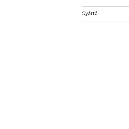
Mi
Gyártó
Email
info@loreal.hu
Gyöngyvirág