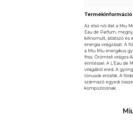
Termékinformáció
Az első női illat a Miu
Eau de Parfum, megnyit
kifinomult, átlátszó és
energia virágzását. A f
a Miu Miu energikus gyö
friss. Örömteli virágos i
érintéssel. A L’Eau de M
virágából ered. A gyöng
tónusok erősítik. A föl
származó egyedi össze
kompozíciónak.
Mi