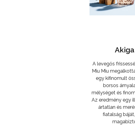
Akig
A levegős frissess
Miu Miu megalkott
egy kifinomult ös
borsos árnyala
mélységet és finom
Az eredmény egy il
ártatlan és mer
fiatalság báj
magabizto