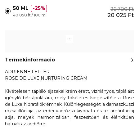
50 ML
25%
26 700 Ft
20 025 Ft
40 050 ft / 100 ml
Termékinformáció
ADRIENNE FELLER
ROSE DE LUXE NURTURING CREAM
Kivételesen tápláló éjszakai krém érett, vízhiányos, táplálást
igénylő bőr ápolására, mely tökéletes kiegészítője a Rose
de Luxe hidratálókrémnek. Különlegességét a damaszkuszi
rózsa illóolaja, az erdei vadrózsa kivonata és az argánfaolaj
adja, melyek harmonizálóan, feszesítően és élénkítően
hatnak az arcbőrre.