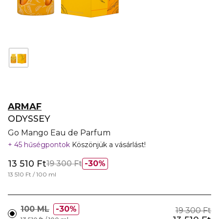
ARMAF
ODYSSEY
Go Mango Eau de Parfum
45 hűségpontok
Köszönjük a vásárlást!
13 510 Ft
19 300 Ft
30%
13 510 Ft / 100 ml
100 ML
30%
19 300 Ft