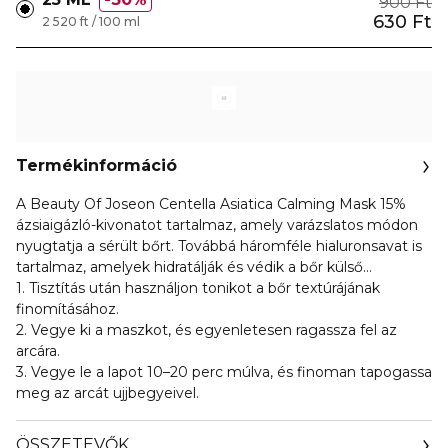
900 Ft
630 Ft
2 520 ft / 100 ml
Termékinformáció
A Beauty Of Joseon Centella Asiatica Calming Mask 15%
ázsiaigázló-kivonatot tartalmaz, amely varázslatos módon
nyugtatja a sérült bőrt. Továbbá háromféle hialuronsavat is
tartalmaz, amelyek hidratálják és védik a bőr külső
védőrétegét, így nedvesen és egészségesen tartják a bőrt.
1. Tisztítás után használjon tonikot a bőr textúrájának
finomításához.
2. Vegye ki a maszkot, és egyenletesen ragassza fel az
arcára.
3. Vegye le a lapot 10–20 perc múlva, és finoman tapogassa
meg az arcát ujjbegyeivel.
ÖSSZETEVŐK