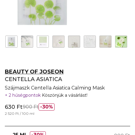
BEAUTY OF JOSEON
CENTELLA ASIATICA
Szájmaszk Centella Asiatica Calming Mask
2 hűségpontok
Köszönjük a vásárlást!
630 Ft
900 Ft
30%
2 520 Ft / 100 ml
25 ML
30%