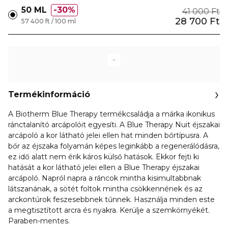
50 ML
30%
41 000 Ft
28 700 Ft
57 400 ft / 100 ml
Termékinformáció
A Biotherm Blue Therapy termékcsaládja a márka ikonikus
ránctalanító arcápolóit egyesíti. A Blue Therapy Nuit éjszakai
arcápoló a kor látható jelei ellen hat minden bőrtípusra. A
bőr az éjszaka folyamán képes leginkább a regenerálódásra,
ez idő alatt nem érik káros külső hatások. Ekkor fejti ki
hatását a kor látható jelei ellen a Blue Therapy éjszakai
arcápoló. Napról napra a ráncok mintha kisimultabbnak
látszanának, a sötét foltok mintha csökkennének és az
arckontúrok feszesebbnek tűnnek. Használja minden este
a megtisztított arcra és nyakra. Kerülje a szemkörnyékét.
Paraben-mentes.