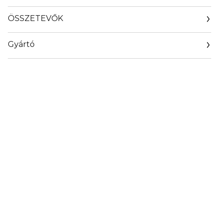
ÖSSZETEVŐK
Gyártó
Email
info@loreal.hu