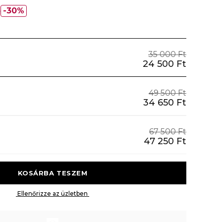
t
30%
35 000 Ft
24 500 Ft
49 500 Ft
34 650 Ft
67 500 Ft
47 250 Ft
 KOSÁRBA TESZEM 
 Ellenőrizze az üzletben 