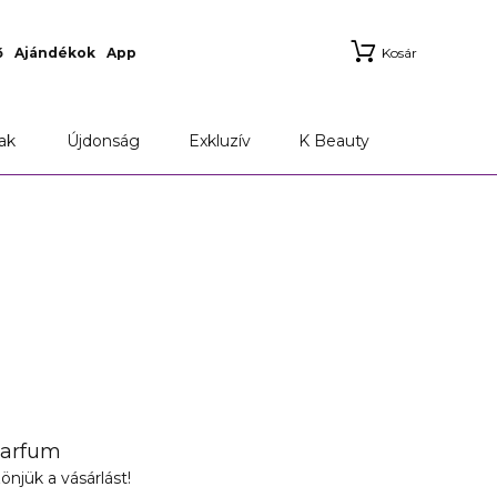
ő
Ajándékok
App
Kosár
ak
Újdonság
Exkluzív
K Beauty
Parfum
önjük a vásárlást!