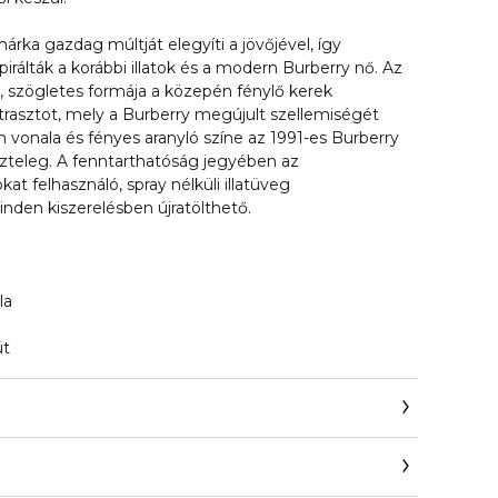
rka gazdag múltját elegyíti a jövőjével, így
pirálták a korábbi illatok és a modern Burberry nő. Az
es, szögletes formája a közepén fénylő kerek
trasztot, mely a Burberry megújult szellemiségét
m vonala és fényes aranyló színe az 1991-es Burberry
szteleg. A fenntarthatóság jegyében az
at felhasználó, spray nélküli illatüveg
inden kiszerelésben újratölthető.
la
út