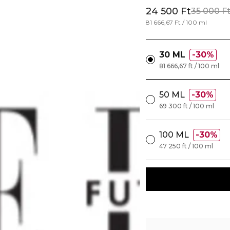
24 500 Ft
35 000 F
81 666,67 Ft / 100 ml
30 ML
30%
81 666,67 ft / 100 ml
50 ML
30%
69 300 ft / 100 ml
100 ML
30%
47 250 ft / 100 ml