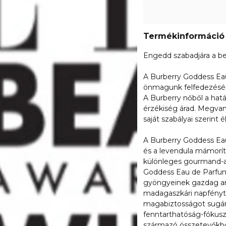
Termékinformáció
Engedd szabadjára a be
A Burberry Goddess Eau 
önmagunk felfedezéséne
A Burberry nőből a hat
érzékiség árad. Megvan
saját szabályai szerint é
A Burberry Goddess Eau 
és a levendula mámorító
különleges gourmand-aro
Goddess Eau de Parfum al
gyöngyeinek gazdag aro
madagaszkári napfényt i
magabiztosságot sugár
fenntarthatóság-fókuszú
származó összetevőkbő