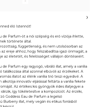
nned élő Istennőt!
de Parfum-öt a női szépség és erő víziója ihlette,
k története által.
ározottság, függetlenség, és nem utolsósorban az
 az ereje ahhoz, hogy felszabadítsa igazi önmagát, a
lje az életetét, és felelősséget vállaljon döntéseiért.
de Parfum egy ragyogó, vibráló illat, amely a vanília
 találkozása által azonnal elbűvöli az érzékeket. A
más illatot az élénk vanília trió teszi egyedivé. A
kotója innovatív eljárással feltárta a vanília fekete
máját. Az értékes kis gyöngyök édes illatjegyei a
dézik, így tökéletesítve a kompozíciót. Az érzéki,
zó Goddess Eau de Parfum a legelső
 Burberry illat, mely vegán és etikus forrásból
l készül.