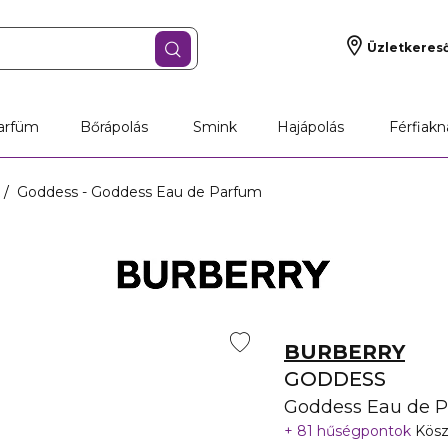
Üzletkeres
arfüm
Bőrápolás
Smink
Hajápolás
Férfiakn
Goddess - Goddess Eau de Parfum
BURBERRY
GODDESS
Goddess Eau de 
81 hűségpontok
Kösz