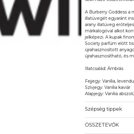
A Burberry Goddess a má
illatüvegét egyaránt ins
arany illatüveg erőtelj
márkalogóval alkot kon
jelképezi. A kupak fino
Society parfüm előtt ti
újrahasznosított anyagok
újrahasznosítható, és m
Illatcsalád: Ámbrás
Fejjegy: Vanília, levendu
Szívjegy: Vanília kaviár
Alapjegy: Vanília abszol
Szépség tippek
ÖSSZETEVŐK