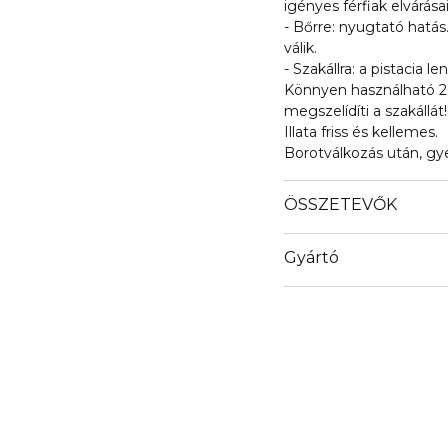
igényes férfiak elvárása
- Bőrre: nyugtató hatás.
válik.
- Szakállra: a pistacia l
Könnyen használható 2-
megszelídíti a szakállát!
Illata friss és kellemes.
Borotválkozás után, gye
ÖSSZETEVŐK
Gyártó
Email
clarins.fr/service-client