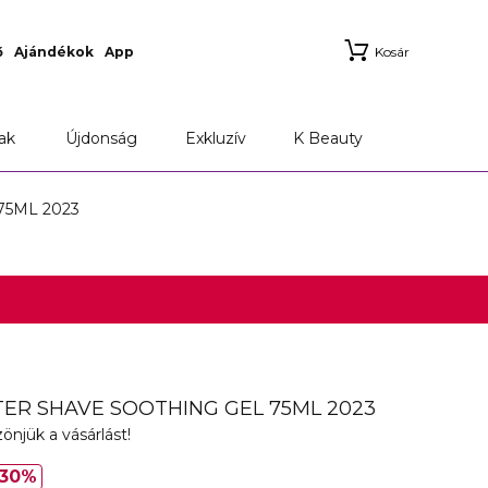
ő
Ajándékok
App
Kosár
ak
Újdonság
Exkluzív
K Beauty
75ML 2023
TER SHAVE SOOTHING GEL 75ML 2023
önjük a vásárlást!
30%