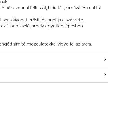
inak
 A bőr azonnal felfrissül, hidratált, simává és matttá
entiscus kivonat erősíti és puhítja a szőrzetet.
az-1-ben zselé, amely egyetlen lépésben
ngéd simító mozdulatokkal vigye fel az arcra.