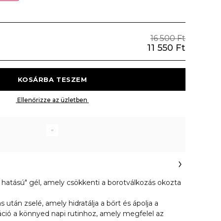
16 500 Ft
11 550 Ft
 KOSÁRBA TESZEM 
 Ellenőrizze az üzletben 
 hatású" gél, amely csökkenti a borotválkozás okozta
 után zselé, amely hidratálja a bőrt és ápolja a
náció a könnyed napi rutinhoz, amely megfelel az