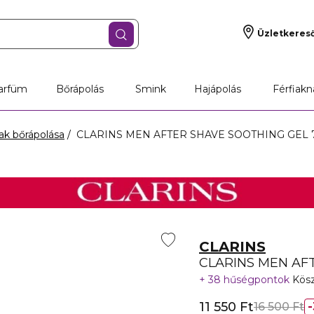
Üzletkeres
arfüm
Bőrápolás
Smink
Hajápolás
Férfiakn
iak bőrápolása
CLARINS MEN AFTER SHAVE SOOTHING GEL 
CLARINS
CLARINS MEN AF
38 hűségpontok
Kösz
11 550 Ft
16 500 Ft