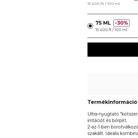
15 400 Ft / 100 ml
75 ML
30%
15 400 ft / 100 ml
Termékinformáció
Ultra-nyugtató "kötszer
irritációt és bőrpírt.
2-az-1-ben borotválkozás
szakállt. Ideális kombi