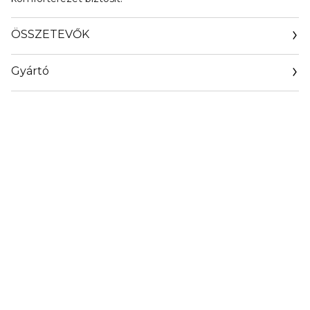
ÖSSZETEVŐK
Gyártó
Email
clarins.fr/service-client