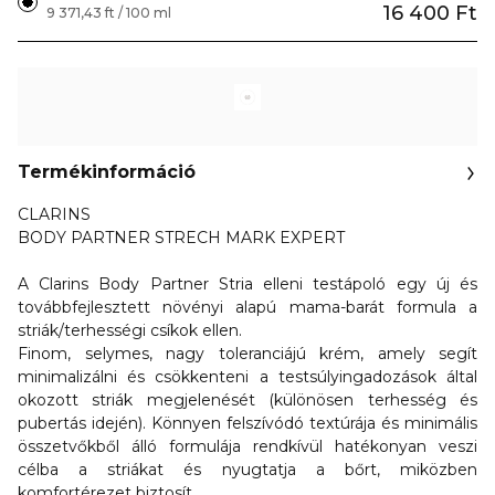
16 400 Ft
9 371,43 ft / 100 ml
Termékinformáció
CLARINS
BODY PARTNER STRECH MARK EXPERT
A Clarins Body Partner Stria elleni testápoló egy új és
továbbfejlesztett növényi alapú mama-barát formula a
striák/terhességi csíkok ellen.
Finom, selymes, nagy toleranciájú krém, amely segít
minimalizálni és csökkenteni a testsúlyingadozások által
okozott striák megjelenését (különösen terhesség és
pubertás idején).
Könnyen felszívódó textúrája és minimális
összetvőkből álló formulája rendkívül hatékonyan veszi
célba a striákat és nyugtatja a bőrt, miközben
komfortérezet biztosít
.