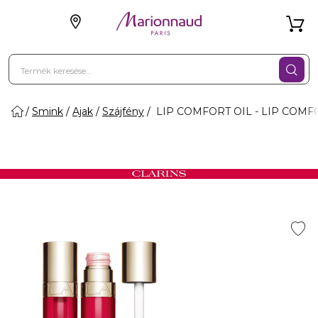
Smink
Ajak
Szájfény
LIP COMFORT OIL - LIP COMFO