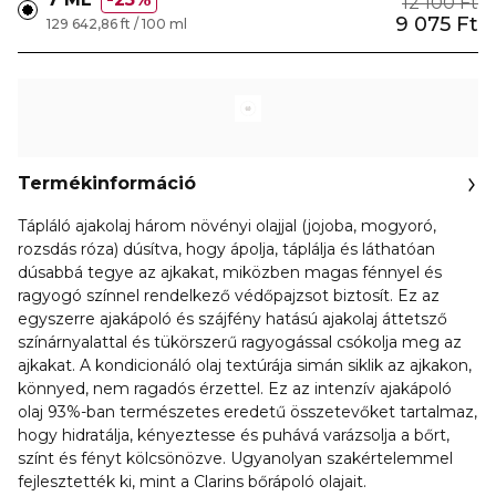
12 100 Ft
9 075 Ft
129 642,86 ft / 100 ml
Termékinformáció
Tápláló ajakolaj három növényi olajjal (jojoba, mogyoró,
rozsdás róza) dúsítva, hogy ápolja, táplálja és láthatóan
dúsabbá tegye az ajkakat, miközben magas fénnyel és
ragyogó színnel rendelkező védőpajzsot biztosít. Ez az
egyszerre ajakápoló és szájfény hatású ajakolaj áttetsző
színárnyalattal és tükörszerű ragyogással csókolja meg az
ajkakat. A kondicionáló olaj textúrája simán siklik az ajkakon,
könnyed, nem ragadós érzettel. Ez az intenzív ajakápoló
olaj 93%-ban természetes eredetű összetevőket tartalmaz,
hogy hidratálja, kényeztesse és puhává varázsolja a bőrt,
színt és fényt kölcsönözve. Ugyanolyan szakértelemmel
fejlesztették ki, mint a Clarins bőrápoló olajait.