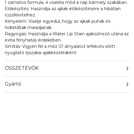
1 zamatos formula, 4 viselési mód a nap bármely szakában:
Előkészítés: Használja az ajkak előkészítésére a hibátlan
rúzsfelvitelhez.
Kényelem: Viselje egyedül, hogy az ajkak puhák és
hidratáltak maradjanak.
Ragyogás: Használja a Water Lip Stain ajakszínező utána az
extra fényhatás érdekében.
Simítás: Vigyen fel a méz 01 árnyalatot lefekvés előtt
nyugtató éjszakai ajakkezelésként.
ÖSSZETEVŐK
Gyártó
Email
clarins.fr/service-client