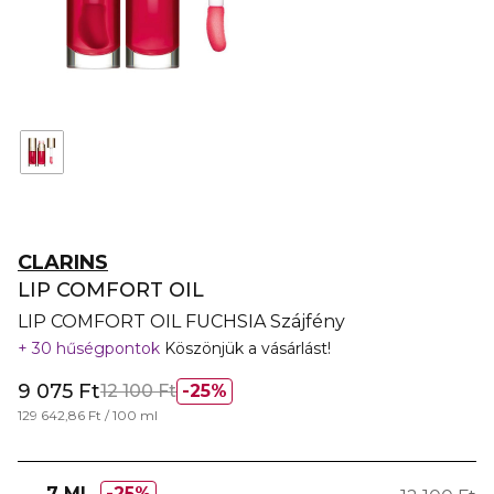
CLARINS
LIP COMFORT OIL
LIP COMFORT OIL FUCHSIA Szájfény
30 hűségpontok
Köszönjük a vásárlást!
9 075 Ft
12 100 Ft
25%
129 642,86 Ft / 100 ml
7 ML
25%