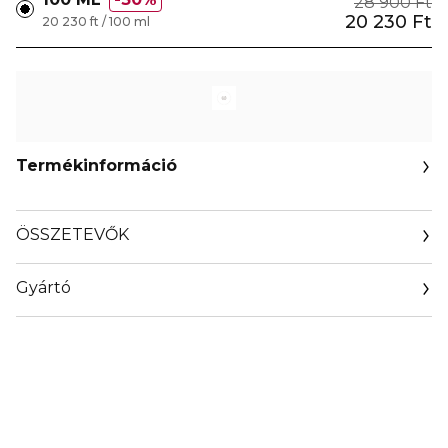
28 900 Ft
20 230 Ft
20 230 ft / 100 ml
Termékinformáció
ÖSSZETEVŐK
Gyártó
Email
clarins.fr/service-client